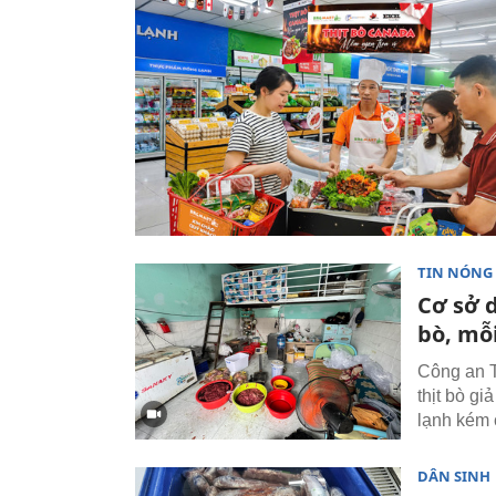
TIN NÓNG
Cơ sở d
bò, mỗ
Công an T
thịt bò gi
lạnh kém c
DÂN SINH