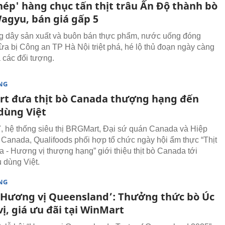
hép' hàng chục tấn thịt trâu Ấn Độ thành bò
agyu, bán giá gấp 5
 dây sản xuất và buôn bán thực phẩm, nước uống đóng
vừa bị Công an TP Hà Nội triệt phá, hé lộ thủ đoạn ngày càng
a các đối tượng.
NG
t đưa thịt bò Canada thượng hạng đến
dùng Việt
, hệ thống siêu thị BRGMart, Đại sứ quán Canada và Hiệp
bò Canada, Qualifoods phối hợp tổ chức ngày hội ẩm thực “Thịt
 - Hương vị thượng hạng” giới thiệu thịt bò Canada tới
u dùng Việt.
NG
 ‘Hương vị Queensland’: Thưởng thức bò Úc
ị, giá ưu đãi tại WinMart