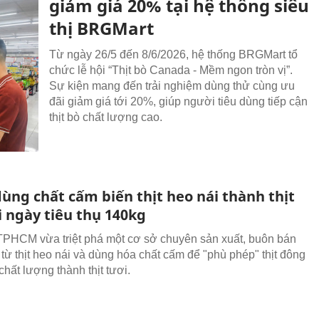
giảm giá 20% tại hệ thống siêu
thị BRGMart
Từ ngày 26/5 đến 8/6/2026, hệ thống BRGMart tổ
chức lễ hội “Thịt bò Canada - Mềm ngon tròn vị”.
Sự kiện mang đến trải nghiệm dùng thử cùng ưu
đãi giảm giá tới 20%, giúp người tiêu dùng tiếp cận
thịt bò chất lượng cao.
ùng chất cấm biến thịt heo nái thành thịt
i ngày tiêu thụ 140kg
PHCM vừa triệt phá một cơ sở chuyên sản xuất, buôn bán
ả từ thịt heo nái và dùng hóa chất cấm để "phù phép" thịt đông
hất lượng thành thịt tươi.