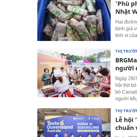
'Phù p
Nhật W
Hai đường
bình giả 
tinh vi củ
THỊ TRƯỜ
BRGMar
người 
Ngày 29/7
hội thịt 
bò Canada
người tiê
THỊ TRƯỜ
Lễ hội
chuẩn v