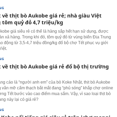
NG
 về thịt bò Aukobe giá rẻ; nhà giàu Việt
 tôm quỷ đỏ 4,7 triệu/kg
ukobe giá siêu rẻ có thể là hàng sắp hết hạn sử dụng, được
án xả hàng. Trong khi đó, tôm quỷ đỏ từ vùng biển Địa Trung
ao động từ 3,5-4,7 triệu đồng/kg đổ bộ chợ Tết phục vụ giới
iệt.
NG
 về thịt bò Aukobe giá rẻ đổ bộ thị trường
g cáo là “người anh em” của bò Koke Nhật, thịt bò Aukobe
 vân mỡ cẩm thạch bắt mắt đang “phủ sóng” khắp chợ online
ường Tết bước vào cao điểm mua sắm. Vậy, vì sao loại thịt bò
ng này lại có giá rẻ?
NG