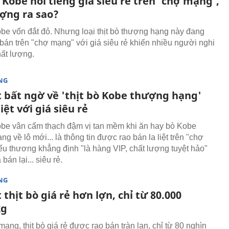
 Kobe nổi tiếng giá siêu rẻ trên 'chợ mạng',
ượng ra sao?
obe vốn đắt đỏ. Nhưng loại thịt bò thượng hạng này đang
bán trên "chợ mạng" với giá siêu rẻ khiến nhiều người nghi
hất lượng.
NG
t bất ngờ về 'thịt bò Kobe thượng hạng'
liệt với giá siêu rẻ
obe vân cẩm thạch đậm vị tan mềm khi ăn hay bò Kobe
g về lô mới... là thông tin được rao bán la liệt trên "chợ
ểu thương khẳng định "là hàng VIP, chất lượng tuyệt hảo"
bán lại... siêu rẻ.
NG
 thịt bò giá rẻ hơn lợn, chỉ từ 80.000
kg
ạng, thịt bò giá rẻ được rao bán tràn lan, chỉ từ 80 nghìn