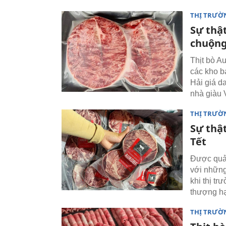
THỊ TRƯỜ
Sự thật
chuộng
Thịt bò A
các kho b
Hải giá d
nhà giàu V
THỊ TRƯỜ
Sự thật
Tết
Được quản
với những
khi thị tr
thượng hạ
THỊ TRƯỜ