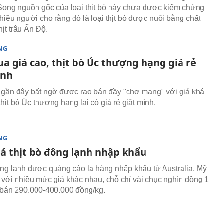
Song nguồn gốc của loại thịt bò này chưa được kiểm chứng
Nhiều người cho rằng đó là loại thịt bò được nuôi bằng chất
ịt trâu Ấn Độ.
NG
a giá cao, thịt bò Úc thượng hạng giá rẻ
ình
gần đây bất ngờ được rao bán đầy "chợ mạng" với giá khá
hịt bò Úc thượng hạng lại có giá rẻ giật mình.
NG
iá thịt bò đông lạnh nhập khẩu
ông lạnh được quảng cáo là hàng nhập khẩu từ Australia, Mỹ
với nhiều mức giá khác nhau, chỗ chỉ vài chục nghìn đồng 1
i bán 290.000-400.000 đồng/kg.