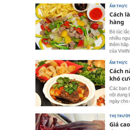
ẨM THỰC
Cách l
hàng
Bò lúc lắ
nhiều ngư
thêm hấp 
của Viet
ẨM THỰC
Cách n
khó c
Các bạn đ
nội dung 
ngày cho 
THỊ TRƯỜ
Giá cao