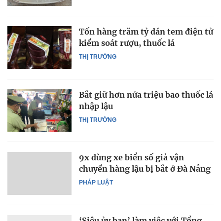
Tốn hàng trăm tỷ dán tem điện tử
kiểm soát rượu, thuốc lá
THỊ TRƯỜNG
Bắt giữ hơn nửa triệu bao thuốc lá
nhập lậu
THỊ TRƯỜNG
9x dùng xe biển số giả vận
chuyển hàng lậu bị bắt ở Đà Nẵng
PHÁP LUẬT
‘Siêu ủy ban’ làm việc với Tổng