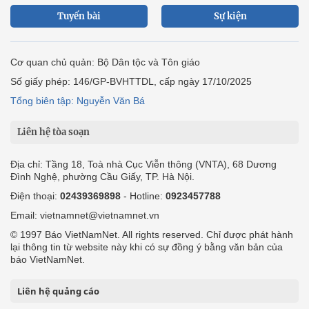
Tuyến bài
Sự kiện
Cơ quan chủ quản: Bộ Dân tộc và Tôn giáo
Số giấy phép: 146/GP-BVHTTDL, cấp ngày 17/10/2025
Tổng biên tập: Nguyễn Văn Bá
Liên hệ tòa soạn
Địa chỉ: Tầng 18, Toà nhà Cục Viễn thông (VNTA), 68 Dương
Đình Nghệ, phường Cầu Giấy, TP. Hà Nội.
Điện thoại:
02439369898
- Hotline:
0923457788
Email: vietnamnet@vietnamnet.vn
© 1997 Báo VietNamNet. All rights reserved. Chỉ được phát hành
lại thông tin từ website này khi có sự đồng ý bằng văn bản của
báo VietNamNet.
Liên hệ quảng cáo