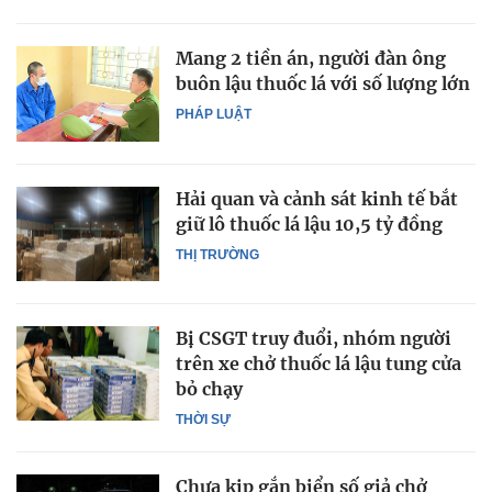
Mang 2 tiền án, người đàn ông
buôn lậu thuốc lá với số lượng lớn
PHÁP LUẬT
Hải quan và cảnh sát kinh tế bắt
giữ lô thuốc lá lậu 10,5 tỷ đồng
THỊ TRƯỜNG
Bị CSGT truy đuổi, nhóm người
trên xe chở thuốc lá lậu tung cửa
bỏ chạy
THỜI SỰ
Chưa kịp gắn biển số giả chở