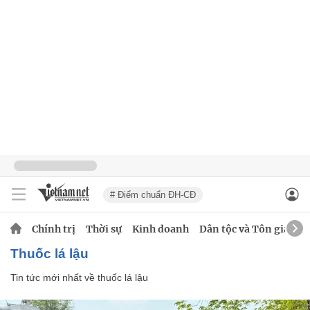
# Điểm chuẩn ĐH-CĐ
Chính trị
Thời sự
Kinh doanh
Dân tộc và Tôn giáo
thuốc lá lậu
Tin tức mới nhất về
thuốc lá lậu