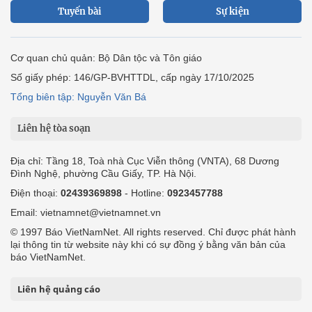
Tuyến bài
Sự kiện
Cơ quan chủ quản: Bộ Dân tộc và Tôn giáo
Số giấy phép: 146/GP-BVHTTDL, cấp ngày 17/10/2025
Tổng biên tập: Nguyễn Văn Bá
Liên hệ tòa soạn
Địa chỉ: Tầng 18, Toà nhà Cục Viễn thông (VNTA), 68 Dương
Đình Nghệ, phường Cầu Giấy, TP. Hà Nội.
Điện thoại:
02439369898
- Hotline:
0923457788
Email: vietnamnet@vietnamnet.vn
© 1997 Báo VietNamNet. All rights reserved. Chỉ được phát hành
lại thông tin từ website này khi có sự đồng ý bằng văn bản của
báo VietNamNet.
Liên hệ quảng cáo