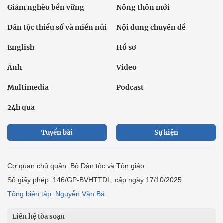
Giảm nghèo bền vững
Nông thôn mới
Dân tộc thiểu số và miền núi
Nội dung chuyên đề
English
Hồ sơ
Ảnh
Video
Multimedia
Podcast
24h qua
Tuyến bài
Sự kiện
Cơ quan chủ quản: Bộ Dân tộc và Tôn giáo
Số giấy phép: 146/GP-BVHTTDL, cấp ngày 17/10/2025
Tổng biên tập: Nguyễn Văn Bá
Liên hệ tòa soạn