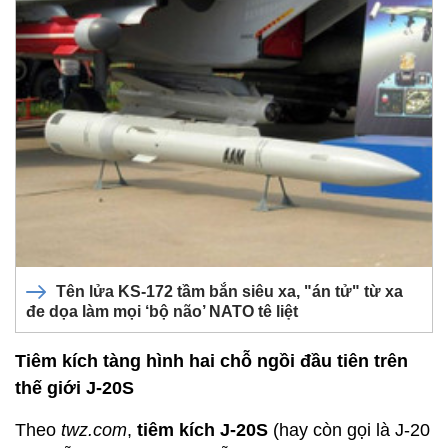
Tên lửa KS-172 tầm bắn siêu xa, "án tử" từ xa
đe dọa làm mọi ‘bộ não’ NATO tê liệt
Tiêm kích tàng hình hai chỗ ngồi đầu tiên trên
thế giới J-20S
Theo
twz.com
,
tiêm kích J-20S
(hay còn gọi là J-20