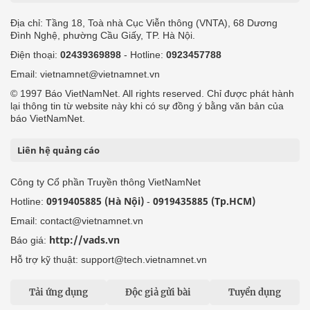
Địa chỉ: Tầng 18, Toà nhà Cục Viễn thông (VNTA), 68 Dương
Đình Nghệ, phường Cầu Giấy, TP. Hà Nội.
Điện thoại:
02439369898
- Hotline:
0923457788
Email: vietnamnet@vietnamnet.vn
© 1997 Báo VietNamNet. All rights reserved. Chỉ được phát hành
lại thông tin từ website này khi có sự đồng ý bằng văn bản của
báo VietNamNet.
Liên hệ quảng cáo
Công ty Cổ phần Truyền thông VietNamNet
0919405885 (Hà Nội)
0919435885 (Tp.HCM)
Hotline:
-
Email: contact@vietnamnet.vn
http://vads.vn
Báo giá:
Hỗ trợ kỹ thuật: support@tech.vietnamnet.vn
Tải ứng dụng
Độc giả gửi bài
Tuyển dụng