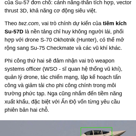
của Su-57 đơn chỗ: cánh nâng-thân tích hợp, vector
thrust 3D, khả năng cơ động siêu việt.
Theo
twz.com
, vai trò chính dự kiến của
tiêm kích
Su-57D
là nền tảng chỉ huy không người lái, phối
hợp với drone S-70 Okhotnik (Hunter), có thể mở
rộng sang Su-75 Checkmate và các vũ khí khác.
Phi công thứ hai sẽ đảm nhận vai trò weapon
systems officer (WSO - sĩ quan hệ thống vũ khí),
quản lý drone, tác chiến mạng, lập kế hoạch tấn
công và giảm tải cho phi công chính trong môi
trường phức tạp. Nga cũng nhắm đến tiềm năng
xuất khẩu, đặc biệt với Ấn Độ vốn từng yêu cầu
phiên bản hai chỗ.