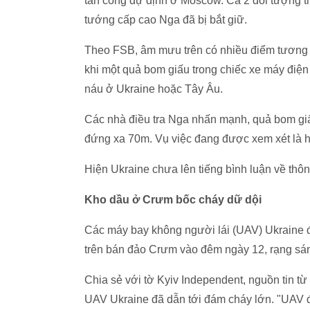
tấn công dự định ở Moscow. Cả 2 đối tượng t
tướng cấp cao Nga đã bị bắt giữ.
Theo FSB, âm mưu trên có nhiều điểm tương 
khi một quả bom giấu trong chiếc xe máy điệ
náu ở Ukraine hoặc Tây Âu.
Các nhà điều tra Nga nhấn mạnh, quả bom giấ
đứng xa 70m. Vụ việc đang được xem xét là h
Hiện Ukraine chưa lên tiếng bình luận về thông
Kho dầu ở Crưm bốc cháy dữ dội
Các máy bay không người lái (UAV) Ukraine đ
trên bán đảo Crưm vào đêm ngày 12, rạng sá
Chia sẻ với tờ Kyiv Independent, nguồn tin t
UAV Ukraine đã dẫn tới đám cháy lớn. "UAV đ