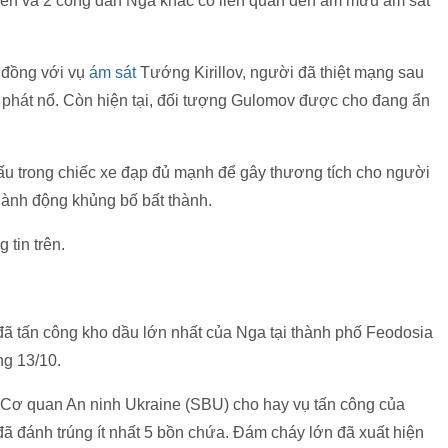
rên và 2 công dân Nga khác có liên quan đến âm mưu ám sát
đồng với vụ
ám sát
Tướng Kirillov, người đã thiệt mạng sau
n phát nổ. Còn hiện tại, đối tượng Gulomov được cho đang ẩn
u trong chiếc xe đạp đủ mạnh để gây thương tích cho người
ành động khủng bố bất thành.
 tin trên.
ã tấn công kho dầu lớn nhất của Nga tại thành phố Feodosia
ng 13/10.
ừ Cơ quan An ninh Ukraine (SBU) cho hay vụ tấn công của
ã đánh trúng ít nhất 5 bồn chứa. Đám cháy lớn đã xuất hiện