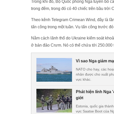
Trong khi đó, Bộ Quốc phòng Nga tuyên bố 
trong đêm, trong đó có 40 chiếc trên bầu trời 
Theo kênh Telegram Crimean Wind, đây là lần
tấn công trong một tuần. Vụ tấn công trước đó
Nằm cách lãnh thổ do Ukraine kiểm soát khoả
ở bán đảo Crưm. Nó có thể chứa tới 250.000 
Vì sao Nga giảm mạ
NATO cho hay, các hoạ
nhân được cho xuất phá
vực khác.
Phát hiện lính Nga
giới
Estonia, quốc gia thàn
vực Saatse Boot của Ng