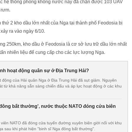
các hệ thống phòng không nước này đã chặn được 103 UAV
Crưm.
 thứ 2 kho dầu lớn nhất của Nga tại thành phố Feodosia bị
 xảy ra vào ngày 6/10.
ng 250km, kho dầu ở Feodosia là cơ sở lưu trữ dầu lớn nhất
tấn nhiên liệu để cung cấp cho các lực lượng Nga.
nh hoạt động quân sự ở Địa Trung Hải?
t động của Hải quân Nga ở Địa Trung Hải đã sụt giảm. Nguyên
t từ khả năng sẵn sàng chiến đấu và áp lực hoạt động ở các khu
 'đông bất thường', nước thuộc NATO đóng cửa biên
h viên NATO đã đóng cửa tuyến đường xuyên biên giới nối với khu
a sau khi phát hiện "binh sĩ Nga đông bất thường".