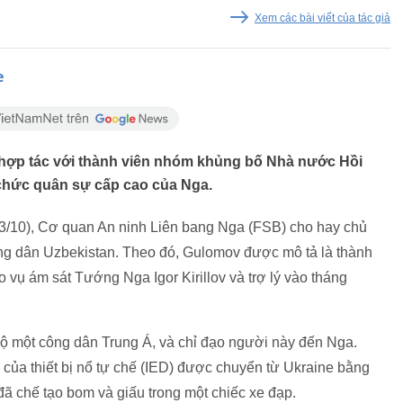
Xem các bài viết của tác giả
e
 hợp tác với thành viên nhóm khủng bố Nhà nước Hồi
chức quân sự cấp cao của Nga.
13/10), Cơ quan An ninh Liên bang Nga (FSB) cho hay chủ
ng dân Uzbekistan. Theo đó, Gulomov được mô tả là thành
o vụ ám sát Tướng Nga Igor Kirillov và trợ lý vào tháng
ộ một công dân Trung Á, và chỉ đạo người này đến Nga.
của thiết bị nổ tự chế (IED) được chuyển từ Ukraine bằng
ã chế tạo bom và giấu trong một chiếc xe đạp.