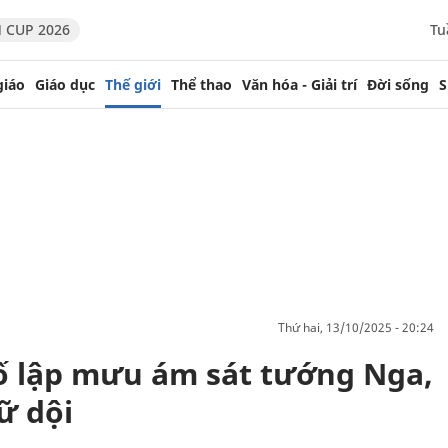
 CUP 2026
Tu
giáo
Giáo dục
Thế giới
Thể thao
Văn hóa - Giải trí
Đời sống
S
thứ hai, 13/10/2025 - 20:24
tố lập mưu ám sát tướng Nga,
ữ dội