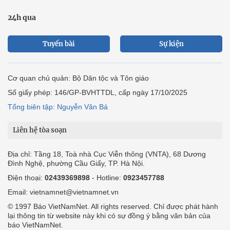
24h qua
Tuyến bài
Sự kiện
Cơ quan chủ quản: Bộ Dân tộc và Tôn giáo
Số giấy phép: 146/GP-BVHTTDL, cấp ngày 17/10/2025
Tổng biên tập: Nguyễn Văn Bá
Liên hệ tòa soạn
Địa chỉ: Tầng 18, Toà nhà Cục Viễn thông (VNTA), 68 Dương
Đình Nghệ, phường Cầu Giấy, TP. Hà Nội.
Điện thoại:
02439369898
- Hotline:
0923457788
Email: vietnamnet@vietnamnet.vn
© 1997 Báo VietNamNet. All rights reserved. Chỉ được phát hành
lại thông tin từ website này khi có sự đồng ý bằng văn bản của
báo VietNamNet.