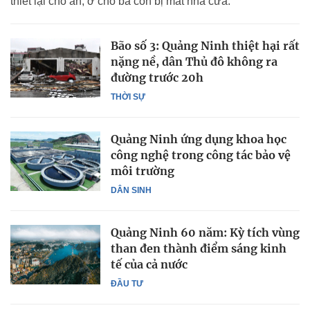
thiết lại chỗ ăn, ở cho bà con bị mất nhà cửa.
Bão số 3: Quảng Ninh thiệt hại rất
nặng nề, dân Thủ đô không ra
đường trước 20h
THỜI SỰ
Quảng Ninh ứng dụng khoa học
công nghệ trong công tác bảo vệ
môi trường
DÂN SINH
Quảng Ninh 60 năm: Kỳ tích vùng
than đen thành điểm sáng kinh
tế của cả nước
ĐẦU TƯ