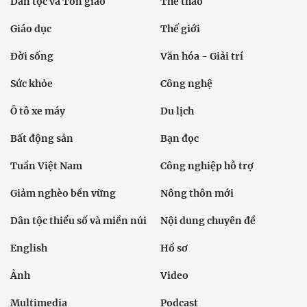
Dân tộc và Tôn giáo
Thể thao
Giáo dục
Thế giới
Đời sống
Văn hóa - Giải trí
Sức khỏe
Công nghệ
Ô tô xe máy
Du lịch
Bất động sản
Bạn đọc
Tuần Việt Nam
Công nghiệp hỗ trợ
Giảm nghèo bền vững
Nông thôn mới
Dân tộc thiểu số và miền núi
Nội dung chuyên đề
English
Hồ sơ
Ảnh
Video
Multimedia
Podcast