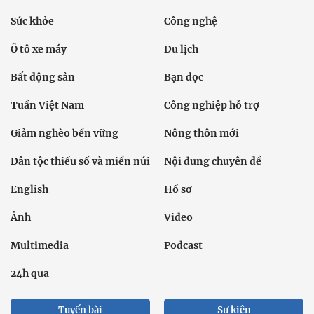
Sức khỏe
Công nghệ
Ô tô xe máy
Du lịch
Bất động sản
Bạn đọc
Tuần Việt Nam
Công nghiệp hỗ trợ
Giảm nghèo bền vững
Nông thôn mới
Dân tộc thiểu số và miền núi
Nội dung chuyên đề
English
Hồ sơ
Ảnh
Video
Multimedia
Podcast
24h qua
Tuyến bài
Sự kiện