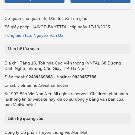
Cơ quan chủ quản: Bộ Dân tộc và Tôn giáo
Số giấy phép: 146/GP-BVHTTDL, cấp ngày 17/10/2025
Tổng biên tập: Nguyễn Văn Bá
Liên hệ tòa soạn
Địa chỉ: Tầng 18, Toà nhà Cục Viễn thông (VNTA), 68 Dương
Đình Nghệ, phường Cầu Giấy, TP. Hà Nội.
Điện thoại:
02439369898
- Hotline:
0923457788
Email: vietnamnet@vietnamnet.vn
© 1997 Báo VietNamNet. All rights reserved. Chỉ được phát hành
lại thông tin từ website này khi có sự đồng ý bằng văn bản của
báo VietNamNet.
Liên hệ quảng cáo
Công ty Cổ phần Truyền thông VietNamNet