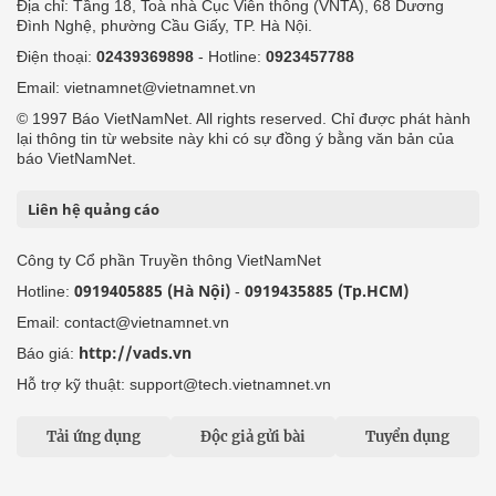
Địa chỉ: Tầng 18, Toà nhà Cục Viễn thông (VNTA), 68 Dương
Đình Nghệ, phường Cầu Giấy, TP. Hà Nội.
Điện thoại:
02439369898
- Hotline:
0923457788
Email: vietnamnet@vietnamnet.vn
© 1997 Báo VietNamNet. All rights reserved. Chỉ được phát hành
lại thông tin từ website này khi có sự đồng ý bằng văn bản của
báo VietNamNet.
Liên hệ quảng cáo
Công ty Cổ phần Truyền thông VietNamNet
0919405885 (Hà Nội)
0919435885 (Tp.HCM)
Hotline:
-
Email: contact@vietnamnet.vn
http://vads.vn
Báo giá:
Hỗ trợ kỹ thuật: support@tech.vietnamnet.vn
Tải ứng dụng
Độc giả gửi bài
Tuyển dụng