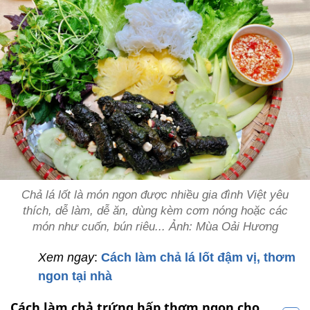
Chả lá lốt là món ngon được nhiều gia đình Việt yêu
thích, dễ làm, dễ ăn, dùng kèm cơm nóng hoặc các
món như cuốn, bún riêu... Ảnh: Mùa Oải Hương
Xem ngay
:
Cách làm chả lá lốt đậm vị, thơm
ngon tại nhà
Cách làm chả trứng hấp thơm ngon cho