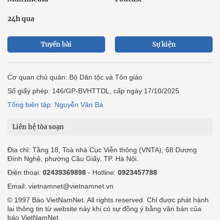
24h qua
Tuyến bài
Sự kiện
Cơ quan chủ quản: Bộ Dân tộc và Tôn giáo
Số giấy phép: 146/GP-BVHTTDL, cấp ngày 17/10/2025
Tổng biên tập: Nguyễn Văn Bá
Liên hệ tòa soạn
Địa chỉ: Tầng 18, Toà nhà Cục Viễn thông (VNTA), 68 Dương
Đình Nghệ, phường Cầu Giấy, TP. Hà Nội.
Điện thoại:
02439369898
- Hotline:
0923457788
Email: vietnamnet@vietnamnet.vn
© 1997 Báo VietNamNet. All rights reserved. Chỉ được phát hành
lại thông tin từ website này khi có sự đồng ý bằng văn bản của
báo VietNamNet.