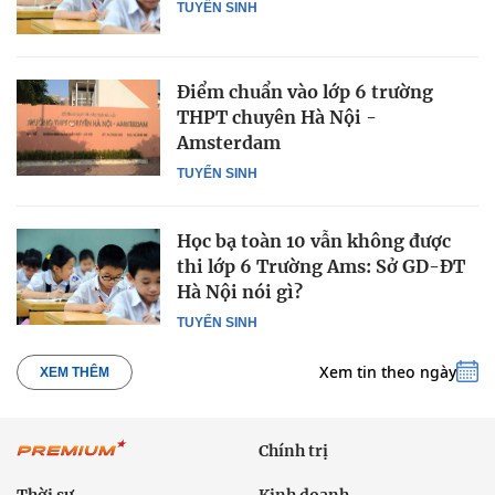
TUYỂN SINH
Điểm chuẩn vào lớp 6 trường
THPT chuyên Hà Nội -
Amsterdam
TUYỂN SINH
Học bạ toàn 10 vẫn không được
thi lớp 6 Trường Ams: Sở GD-ĐT
Hà Nội nói gì?
TUYỂN SINH
Xem tin theo ngày
XEM THÊM
Chính trị
Thời sự
Kinh doanh