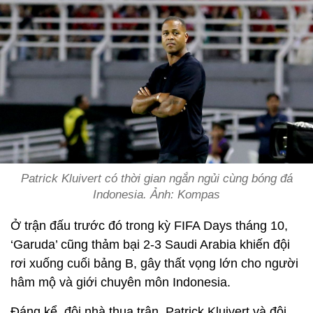
Patrick Kluivert có thời gian ngắn ngủi cùng bóng đá
Indonesia. Ảnh: Kompas
Ở trận đấu trước đó trong kỳ FIFA Days tháng 10,
‘Garuda’ cũng thảm bại 2-3 Saudi Arabia khiến đội
rơi xuống cuối bảng B, gây thất vọng lớn cho người
hâm mộ và giới chuyên môn Indonesia.
Đáng kể, đội nhà thua trận, Patrick Kluivert và đội