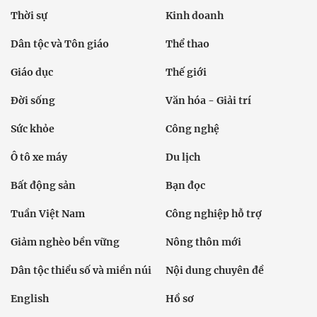
Thời sự
Kinh doanh
Dân tộc và Tôn giáo
Thể thao
Giáo dục
Thế giới
Đời sống
Văn hóa - Giải trí
Sức khỏe
Công nghệ
Ô tô xe máy
Du lịch
Bất động sản
Bạn đọc
Tuần Việt Nam
Công nghiệp hỗ trợ
Giảm nghèo bền vững
Nông thôn mới
Dân tộc thiểu số và miền núi
Nội dung chuyên đề
English
Hồ sơ