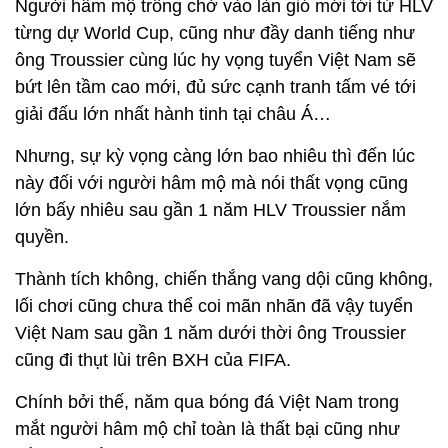
Người hâm mộ trông chờ vào làn gió mới tới từ HLV
từng dự World Cup, cũng như đầy danh tiếng như
ông Troussier cùng lúc hy vọng tuyển Việt Nam sẽ
bứt lên tầm cao mới, đủ sức cạnh tranh tấm vé tới
giải đấu lớn nhất hành tinh tại châu Á…
Nhưng, sự kỳ vọng càng lớn bao nhiêu thì đến lúc
này đối với người hâm mộ mà nói thất vọng cũng
lớn bấy nhiêu sau gần 1 năm HLV Troussier nắm
quyền.
Thành tích không, chiến thắng vang dội cũng không,
lối chơi cũng chưa thể coi mãn nhãn đã vậy tuyển
Việt Nam sau gần 1 năm dưới thời ông Troussier
cũng đi thụt lùi trên BXH của FIFA.
Chính bởi thế, năm qua bóng đá Việt Nam trong
mắt người hâm mộ chỉ toàn là thất bại cũng như