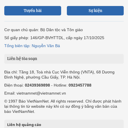
Tuyến bài
Sự kiện
Cơ quan chủ quản: Bộ Dân tộc và Tôn giáo
Số giấy phép: 146/GP-BVHTTDL, cấp ngày 17/10/2025
Tổng biên tập: Nguyễn Văn Bá
Liên hệ tòa soạn
Địa chỉ: Tầng 18, Toà nhà Cục Viễn thông (VNTA), 68 Dương
Đình Nghệ, phường Cầu Giấy, TP. Hà Nội.
Điện thoại:
02439369898
- Hotline:
0923457788
Email: vietnamnet@vietnamnet.vn
© 1997 Báo VietNamNet. All rights reserved. Chỉ được phát hành
lại thông tin từ website này khi có sự đồng ý bằng văn bản của
báo VietNamNet.
Liên hệ quảng cáo