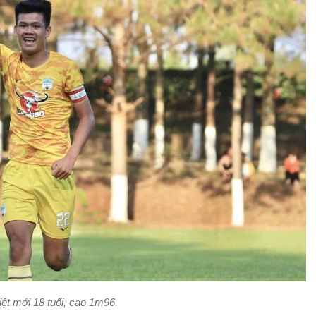
ệt mới 18 tuổi, cao 1m96.