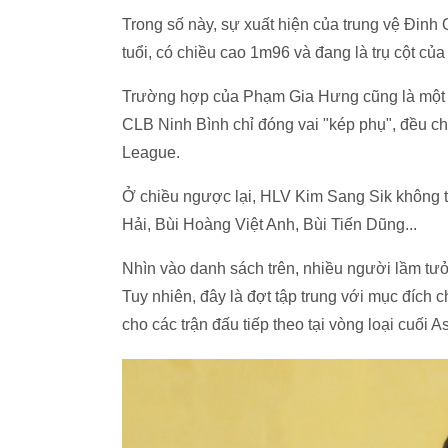
Trong số này, sự xuất hiện của trung vệ Đinh
tuổi, có chiều cao 1m96 và đang là trụ cột củ
Trường hợp của Phạm Gia Hưng cũng là một q
CLB Ninh Bình chỉ đóng vai "kép phụ", đều ch
League.
Ở chiều ngược lại, HLV Kim Sang Sik không t
Hải, Bùi Hoàng Việt Anh, Bùi Tiến Dũng...
Nhìn vào danh sách trên, nhiều người lầm t
Tuy nhiên, đây là đợt tập trung với mục đích c
cho các trận đấu tiếp theo tại vòng loại cuối 