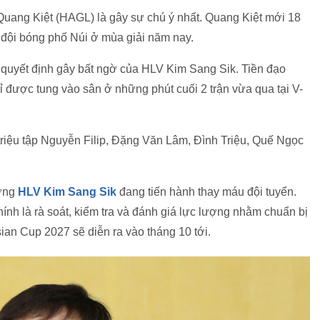
 Quang Kiệt (HAGL) là gây sự chú ý nhất. Quang Kiệt mới 18
a đội bóng phố Núi ở mùa giải năm nay.
uyết định gây bất ngờ của HLV Kim Sang Sik. Tiền đạo
ỉ được tung vào sân ở những phút cuối 2 trận vừa qua tại V-
riệu tập Nguyễn Filip, Đặng Văn Lâm, Đình Triệu, Quế Ngọc
ưởng
HLV Kim Sang Sik
đang tiến hành thay máu đội tuyển.
hính là rà soát, kiểm tra và đánh giá lực lượng nhằm chuẩn bị
Asian Cup 2027 sẽ diễn ra vào tháng 10 tới.