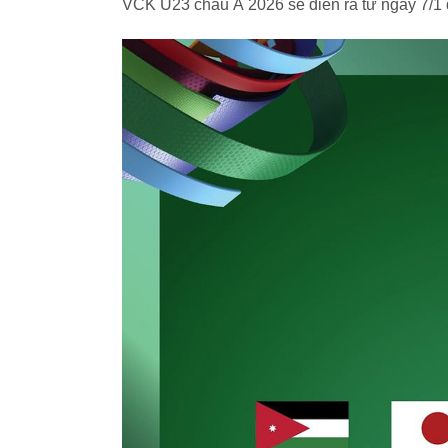
VCK U23 châu Á 2026 sẽ diễn ra từ ngày 7/1 đ