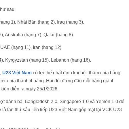
như sau:
ạng 1), Nhật Bản (hạng 2), Iraq (hạng 3).
 Australia (hạng 7), Qatar (hạng 8).
UAE (hạng 11), Iran (hạng 12).
), Kyrgyzstan (hạng 15), Lebanon (hạng 16).
i,
U23 Việt Nam
có lợi thế nhất định khi bốc thăm chia bảng.
ược chia thành 4 bảng. Hai đội đứng đầu mỗi bảng giành
 kiến diễn ra ngày 25/1/2026.
ợt đánh bại Bangladesh 2-0, Singapore 1-0 và Yemen 1-0 để
y là lần thứ sáu liên tiếp U23 Việt Nam góp mặt tại VCK U23