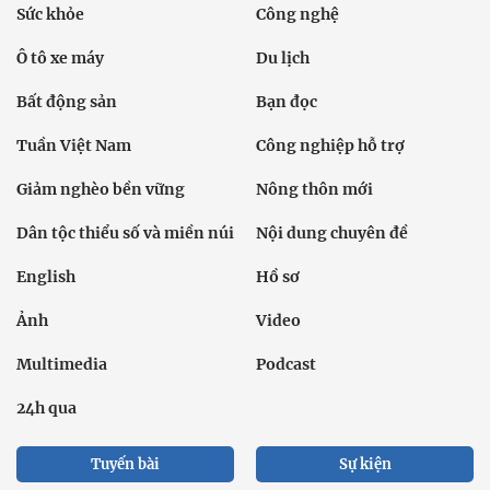
Sức khỏe
Công nghệ
Ô tô xe máy
Du lịch
Bất động sản
Bạn đọc
Tuần Việt Nam
Công nghiệp hỗ trợ
Giảm nghèo bền vững
Nông thôn mới
Dân tộc thiểu số và miền núi
Nội dung chuyên đề
English
Hồ sơ
Ảnh
Video
Multimedia
Podcast
24h qua
Tuyến bài
Sự kiện