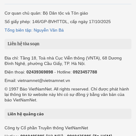
Cơ quan chủ quản: Bộ Dân tộc và Tôn giáo
Số giấy phép: 146/GP-BVHTTDL, cấp ngày 17/10/2025
Tổng biên tập: Nguyễn Văn Bá
Liên hệ tòa soạn
Địa chỉ: Tầng 18, Toà nhà Cục Viễn thông (VNTA), 68 Dương
Đình Nghệ, phường Cầu Giấy, TP. Hà Nội.
Điện thoại:
02439369898
- Hotline:
0923457788
Email: vietnamnet@vietnamnet.vn
© 1997 Báo VietNamNet. All rights reserved. Chỉ được phát hành
lại thông tin từ website này khi có sự đồng ý bằng văn bản của
báo VietNamNet.
Liên hệ quảng cáo
Công ty Cổ phần Truyền thông VietNamNet