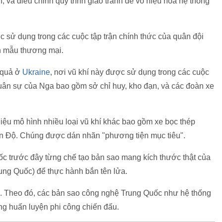
, và điều chỉnh quy trình giao tranh để vô hiệu hóa hệ thống
 sử dụng trong các cuộc tập trận chính thức của quân đội
n mẫu thương mại.
 quả ở
Ukraine
, nơi vũ khí này được sử dụng trong các cuộc
ân sự của Nga bao gồm sở chỉ huy, kho đạn, và các đoàn xe
hiệu mô hình nhiều loại vũ khí khác bao gồm xe bọc thép
Ấn Độ. Chúng được dán nhãn "phương tiện mục tiêu".
ốc trước đây từng chế tạo bản sao mang kích thước thật của
ung Quốc) để thực hành bắn tên lửa.
. Theo đó, các bản sao công nghệ Trung Quốc như hệ thống
g huấn luyện phi công chiến đấu.