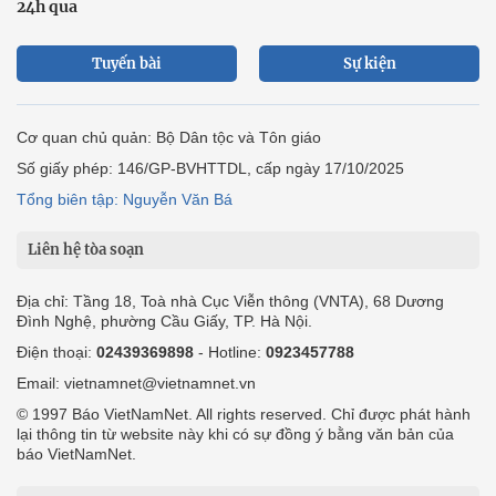
24h qua
Tuyến bài
Sự kiện
Cơ quan chủ quản: Bộ Dân tộc và Tôn giáo
Số giấy phép: 146/GP-BVHTTDL, cấp ngày 17/10/2025
Tổng biên tập: Nguyễn Văn Bá
Liên hệ tòa soạn
Địa chỉ: Tầng 18, Toà nhà Cục Viễn thông (VNTA), 68 Dương
Đình Nghệ, phường Cầu Giấy, TP. Hà Nội.
Điện thoại:
02439369898
- Hotline:
0923457788
Email: vietnamnet@vietnamnet.vn
© 1997 Báo VietNamNet. All rights reserved. Chỉ được phát hành
lại thông tin từ website này khi có sự đồng ý bằng văn bản của
báo VietNamNet.