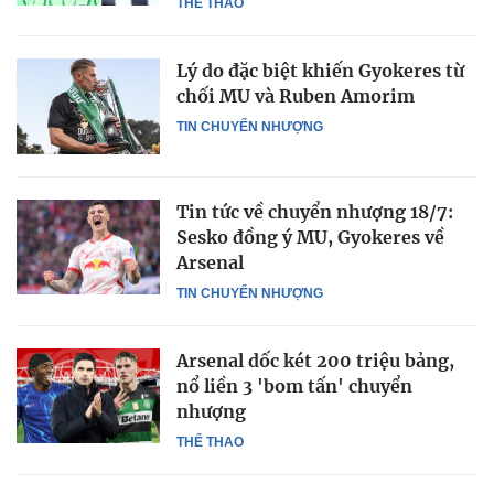
THỂ THAO
Lý do đặc biệt khiến Gyokeres từ
chối MU và Ruben Amorim
TIN CHUYỂN NHƯỢNG
Tin tức về chuyển nhượng 18/7:
Sesko đồng ý MU, Gyokeres về
Arsenal
TIN CHUYỂN NHƯỢNG
Arsenal dốc két 200 triệu bảng,
nổ liền 3 'bom tấn' chuyển
nhượng
THỂ THAO