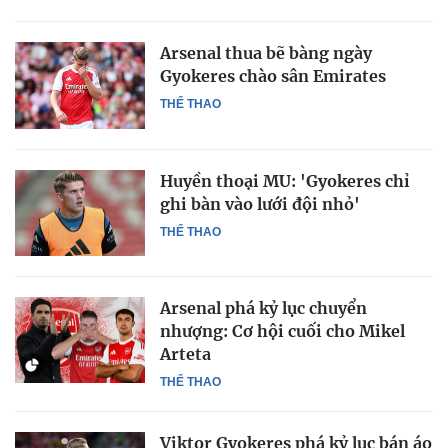
Arsenal thua bẽ bàng ngày
Gyokeres chào sân Emirates
THỂ THAO
Huyền thoại MU: 'Gyokeres chỉ
ghi bàn vào lưới đội nhỏ'
THỂ THAO
Arsenal phá kỷ lục chuyển
nhượng: Cơ hội cuối cho Mikel
Arteta
THỂ THAO
Viktor Gyokeres phá kỷ lục bán áo