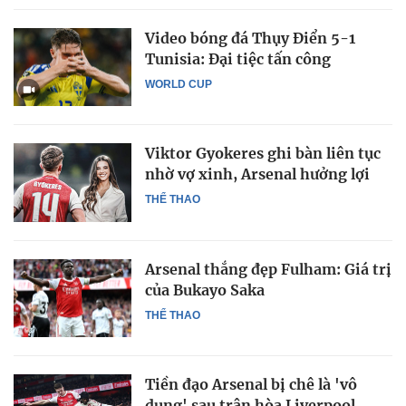
Video bóng đá Thụy Điển 5-1
Tunisia: Đại tiệc tấn công
WORLD CUP
Viktor Gyokeres ghi bàn liên tục
nhờ vợ xinh, Arsenal hưởng lợi
THỂ THAO
Arsenal thắng đẹp Fulham: Giá trị
của Bukayo Saka
THỂ THAO
Tiền đạo Arsenal bị chê là 'vô
dụng' sau trận hòa Liverpool