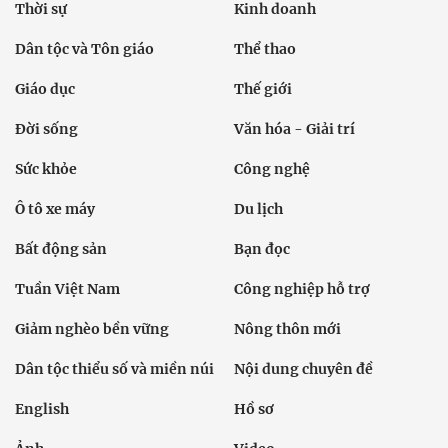
Thời sự
Kinh doanh
Dân tộc và Tôn giáo
Thể thao
Giáo dục
Thế giới
Đời sống
Văn hóa - Giải trí
Sức khỏe
Công nghệ
Ô tô xe máy
Du lịch
Bất động sản
Bạn đọc
Tuần Việt Nam
Công nghiệp hỗ trợ
Giảm nghèo bền vững
Nông thôn mới
Dân tộc thiểu số và miền núi
Nội dung chuyên đề
English
Hồ sơ