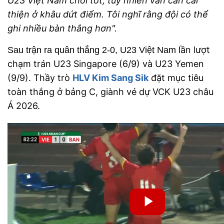
U23 Việt Nam chơi tốt, tuy nhiên vẫn cần cải
thiện ở khâu dứt điểm. Tôi nghĩ rằng đội có thể
ghi nhiều bàn thắng hơn".
ần lượt
Sau trận ra quân thắng 2-0, U23 Việt Nam l
chạm trán U23 Singapore (6/9) và U23 Yemen
(9/9). Thầy trò
HLV Kim Sang Sik
đặt mục tiêu
toàn thắng ở bảng C, giành vé dự VCK U23 châu
Á 2026.