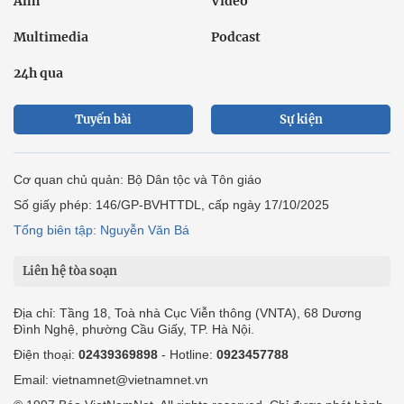
Ảnh
Video
Multimedia
Podcast
24h qua
Tuyến bài
Sự kiện
Cơ quan chủ quản: Bộ Dân tộc và Tôn giáo
Số giấy phép: 146/GP-BVHTTDL, cấp ngày 17/10/2025
Tổng biên tập: Nguyễn Văn Bá
Liên hệ tòa soạn
Địa chỉ: Tầng 18, Toà nhà Cục Viễn thông (VNTA), 68 Dương
Đình Nghệ, phường Cầu Giấy, TP. Hà Nội.
Điện thoại:
02439369898
- Hotline:
0923457788
Email: vietnamnet@vietnamnet.vn