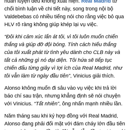
huấn luyện đều không xuất hiện.
Real Madrid
từ
chối bình luận về chi tiết này, song trong nội bộ
Valdebebas có nhiều tiếng nói cho rằng việc bỏ qua
HLV
rõ ràng không giúp khép lại vụ việc.
“Đôi khi cảm xúc lấn át tôi, vì tôi luôn muốn chiến
thắng và giúp đỡ đội bóng. Tính cách hiếu thắng
của tôi xuất phát từ tình yêu dành cho CLB này và
tất cả những gì nó đại diện. Tôi hứa sẽ tiếp tục
chiến đấu từng giây vì lợi ích của Real Madrid, như
tôi vẫn làm từ ngày đầu tiên”
, Vinicius giải thích.
Alonso không muốn đi sâu vào vụ việc khi trả lời
báo chí sau trận, nhưng khẳng định sẽ nói chuyện
với Vinicius.
“Tất nhiên”
, ông nhấn mạnh nhiều lần.
Năm tháng sau khi ký hợp đồng với Real Madrid,
Alonso đang phải đối mặt với đám cháy lớn đầu tiên