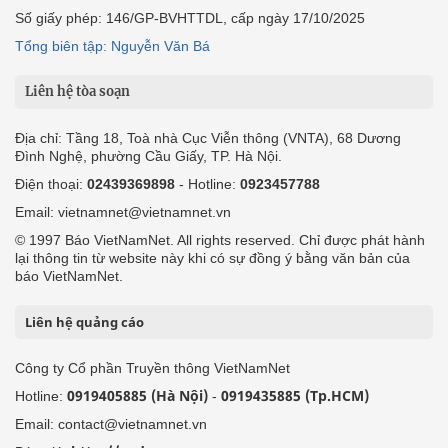
Số giấy phép: 146/GP-BVHTTDL, cấp ngày 17/10/2025
Tổng biên tập: Nguyễn Văn Bá
Liên hệ tòa soạn
Địa chỉ: Tầng 18, Toà nhà Cục Viễn thông (VNTA), 68 Dương
Đình Nghệ, phường Cầu Giấy, TP. Hà Nội.
Điện thoại:
02439369898
- Hotline:
0923457788
Email: vietnamnet@vietnamnet.vn
© 1997 Báo VietNamNet. All rights reserved. Chỉ được phát hành
lại thông tin từ website này khi có sự đồng ý bằng văn bản của
báo VietNamNet.
Liên hệ quảng cáo
Công ty Cổ phần Truyền thông VietNamNet
0919405885 (Hà Nội)
0919435885 (Tp.HCM)
Hotline:
-
Email: contact@vietnamnet.vn