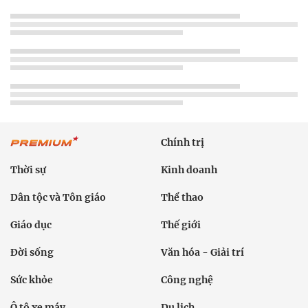
Chính trị
Thời sự
Kinh doanh
Dân tộc và Tôn giáo
Thể thao
Giáo dục
Thế giới
Đời sống
Văn hóa - Giải trí
Sức khỏe
Công nghệ
Ô tô xe máy
Du lịch