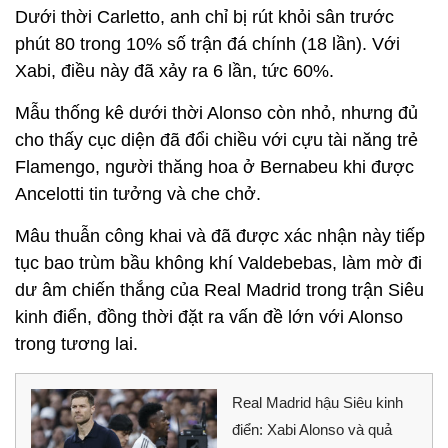
Dưới thời Carletto, anh chỉ bị rút khỏi sân trước
phút 80 trong 10% số trận đá chính (18 lần). Với
Xabi, điều này đã xảy ra
6
lần
,
tức 60%.
Mẫu thống kê dưới thời Alonso còn nhỏ, nhưng đủ
cho thấy cục diện đã đổi chiều với
cựu tài năng trẻ
Flamengo
, người thăng hoa ở Bernab
e
u khi được
Ancelotti tin tưởng và che chở.
Mâu thuẫn công khai và đã được xác nhận này tiếp
tục bao trùm bầu không khí Valdebebas, làm mờ đi
dư âm chiến thắng của Real Madrid trong trận
Siêu
kinh điển, đồng thời đặt ra vấn đề lớn với Alonso
trong tương lai.
Real Madrid hậu Siêu kinh
điển: Xabi Alonso và quả