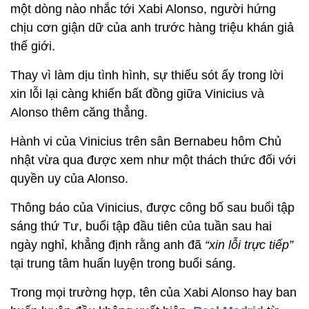
một dòng nào nhắc tới Xabi Alonso, người hứng
chịu cơn giận dữ của
anh trước hàng triệu khán giả
thế giới.
Thay vì làm dịu tình hình, s
ự thiếu sót ấy trong lời
xin lỗi lại càng khiến bất đồng giữa
Vinicius và
Alonso
thêm căng thẳng.
Hành vi của Vinicius trên sân Bernab
e
u hôm Chủ
nhật vừa qua được xem như một thách thức đối với
quyền uy của
Alonso
.
Thông báo của Vinicius, được công bố sau buổi tập
sáng thứ Tư
,
buổi tập đầu tiên của tuần sau hai
ngày nghỉ
,
khẳng định rằng anh đã
“xin lỗi trực tiếp”
tại trung tâm huấn luyện trong buổi sáng.
Trong mọi trường hợp,
tên của
Xabi Alonso
hay ban