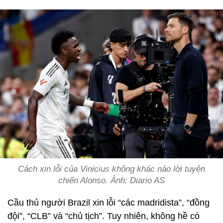
Cách xin lỗi của Vinicius không khác nào lời tuyên
chiến Alonso. Ảnh: Diario AS
Cầu thủ người Brazil xin lỗi
“các madridista”, “đồng
đội”, “CLB” và “chủ tịch”. Tuy nhiên, không hề có