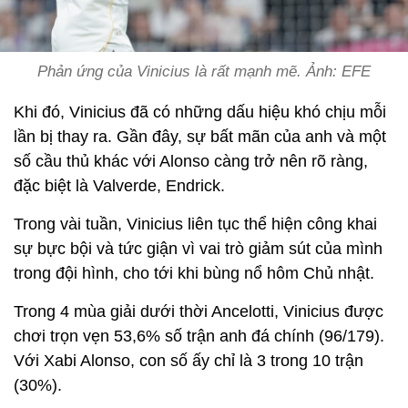
Phản ứng của Vinicius là rất mạnh mẽ. Ảnh: EFE
Khi đó, Vinicius đã có những dấu hiệu khó chịu mỗi
lần bị thay ra. Gần đây, sự bất mãn của
anh và
một
số cầu thủ
khác
với
Alonso
càng trở nên rõ ràng
,
đặc biệt là Valverde, Endrick
.
Trong vài tuần,
Vinicius liên tục thể hiện công khai
sự bực bội và tức giận vì vai trò giảm sút của mình
trong đội hình, cho tới khi bùng nổ hôm Chủ nhật.
Trong
4
mùa giải dưới thời Ancelotti, Vinicius được
chơi trọn vẹn 53,6% số trận anh đá chính (96/179).
Với Xabi Alonso, con số ấy chỉ là
3
trong
10
trận
(30%).