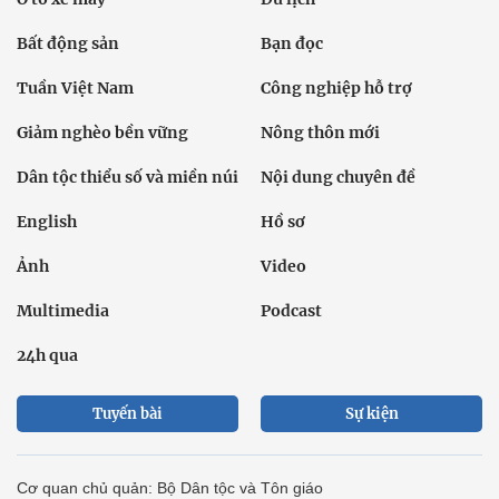
Bất động sản
Bạn đọc
Tuần Việt Nam
Công nghiệp hỗ trợ
Giảm nghèo bền vững
Nông thôn mới
Dân tộc thiểu số và miền núi
Nội dung chuyên đề
English
Hồ sơ
Ảnh
Video
Multimedia
Podcast
24h qua
Tuyến bài
Sự kiện
Cơ quan chủ quản: Bộ Dân tộc và Tôn giáo