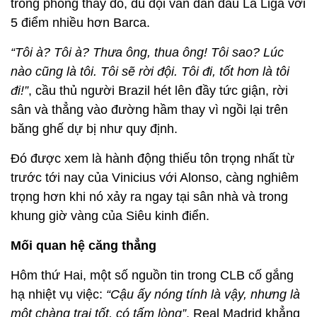
trong phòng thay đồ, dù đội vẫn dẫn đầu La Liga với
5
điểm nhiều hơn Barca.
“Tôi à? Tôi à?
Thưa ông, thua ông
! Tôi sao? Lúc
nào cũng là tôi. Tôi sẽ rời đội. Tôi đi, tốt hơn là tôi
đi!”
, cầu thủ người Brazil hét lên đầy tức giận
, rời
sân và
thẳng vào đường hầm thay vì ngồi lại trên
băng ghế dự bị như quy định.
Đó được xem là hành động thiếu tôn trọng nhất từ
trước tới nay của Vinicius với
Alonso
, càng nghiêm
trọng hơn khi nó xảy ra ngay tại sân nhà và trong
khung giờ vàng của
Siêu
kinh điển.
Mối quan hệ căng thẳng
Hôm thứ Hai
, một số nguồn tin trong CLB cố gắng
hạ nhiệt vụ việc
:
“Cậu ấy nóng tính là vậy, nhưng là
một chàng trai tốt, có tấm lòng”
. Real Madrid
khẳng