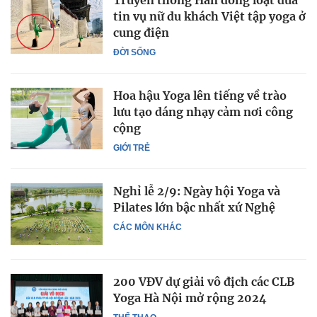
Truyền thông Hàn đồng loạt đưa
tin vụ nữ du khách Việt tập yoga ở
cung điện
ĐỜI SỐNG
Hoa hậu Yoga lên tiếng về trào
lưu tạo dáng nhạy cảm nơi công
cộng
GIỚI TRẺ
Nghỉ lễ 2/9: Ngày hội Yoga và
Pilates lớn bậc nhất xứ Nghệ
CÁC MÔN KHÁC
200 VĐV dự giải vô địch các CLB
Yoga Hà Nội mở rộng 2024