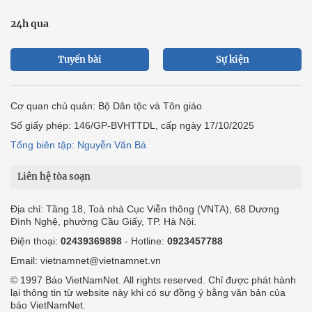
24h qua
Tuyến bài
Sự kiện
Cơ quan chủ quản: Bộ Dân tộc và Tôn giáo
Số giấy phép: 146/GP-BVHTTDL, cấp ngày 17/10/2025
Tổng biên tập: Nguyễn Văn Bá
Liên hệ tòa soạn
Địa chỉ: Tầng 18, Toà nhà Cục Viễn thông (VNTA), 68 Dương
Đình Nghệ, phường Cầu Giấy, TP. Hà Nội.
Điện thoại:
02439369898
- Hotline:
0923457788
Email: vietnamnet@vietnamnet.vn
© 1997 Báo VietNamNet. All rights reserved. Chỉ được phát hành
lại thông tin từ website này khi có sự đồng ý bằng văn bản của
báo VietNamNet.