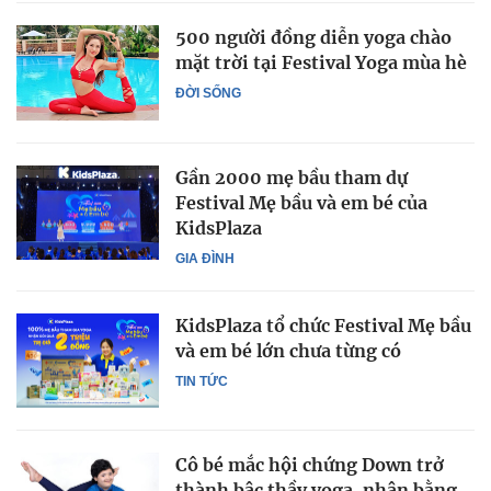
500 người đồng diễn yoga chào
mặt trời tại Festival Yoga mùa hè
ĐỜI SỐNG
Gần 2000 mẹ bầu tham dự
Festival Mẹ bầu và em bé của
KidsPlaza
GIA ĐÌNH
KidsPlaza tổ chức Festival Mẹ bầu
và em bé lớn chưa từng có
TIN TỨC
Cô bé mắc hội chứng Down trở
thành bậc thầy yoga, nhận bằng