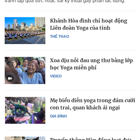
tránh tập quá sức hoặc sai kỹ thuật gây phản tác dụng.
Khánh Hòa đình chỉ hoạt động
Liên đoàn Yoga của tỉnh
THỂ THAO
Xoa dịu nỗi đau ung thư bằng lớp
học Yoga miễn phí
VIDEO
Mẹ biểu diễn yoga trong đám cưới
con trai, quan khách ái ngại
GIA ĐÌNH