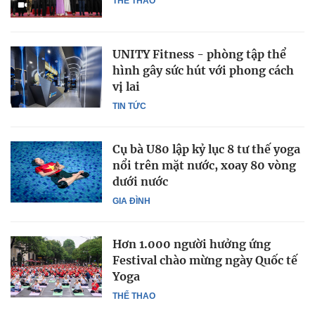
THỂ THAO
UNITY Fitness - phòng tập thể
hình gây sức hút với phong cách
vị lai
TIN TỨC
Cụ bà U80 lập kỷ lục 8 tư thế yoga
nổi trên mặt nước, xoay 80 vòng
dưới nước
GIA ĐÌNH
Hơn 1.000 người hưởng ứng
Festival chào mừng ngày Quốc tế
Yoga
THỂ THAO