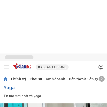
# ASEAN CUP 2026
Chính trị
Thời sự
Kinh doanh
Dân tộc và Tôn giáo
yoga
Tin tức mới nhất về
yoga