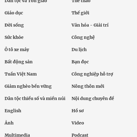
Dân tộc và Tôn giáo
Thể thao
Giáo dục
Thế giới
Đời sống
Văn hóa - Giải trí
Sức khỏe
Công nghệ
Ô tô xe máy
Du lịch
Bất động sản
Bạn đọc
Tuần Việt Nam
Công nghiệp hỗ trợ
Giảm nghèo bền vững
Nông thôn mới
Dân tộc thiểu số và miền núi
Nội dung chuyên đề
English
Hồ sơ
Ảnh
Video
Multimedia
Podcast