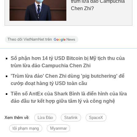
trùm lừa đảo Campuchia
Chen Zhi?
Số phận hơn 14 tỷ USD Bitcoin bị Mỹ tịch thu của
trùm lừa đảo Campuchia Chen Zhi
'Trùm lừa đảo' Chen Zhi dùng 'pig butchering' để
cướp đoạt hàng tỷ USD toàn cầu
Tiền số AntEx của Shark Bình là điển hình của lừa
đảo đầu tư kết hợp giữa tâm lý và công nghệ
Xem thêm về:
Lừa Đảo
Starlink
SpaceX
tội phạm mạng
Myanmar