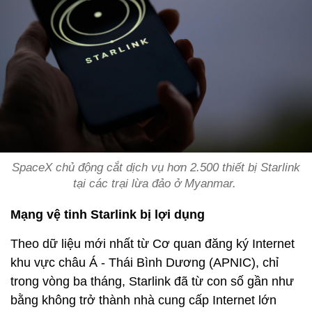
SpaceX chủ động cắt dịch vụ hơn 2.500 thiết bị Starlink
tại các trại lừa đảo ở Myanmar.
Mạng vệ tinh Starlink bị lợi dụng
Theo dữ liệu mới nhất từ Cơ quan đăng ký Internet
khu vực châu Á - Thái Bình Dương (APNIC), chỉ
trong vòng ba tháng, Starlink đã từ con số gần như
bằng không trở thành nhà cung cấp Internet lớn