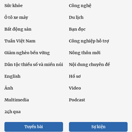
Sức khỏe
Công nghệ
Ô tô xe máy
Du lịch
Bất động sản
Bạn đọc
Tuần Việt Nam
Công nghiệp hỗ trợ
Giảm nghèo bền vững
Nông thôn mới
Dân tộc thiểu số và miền núi
Nội dung chuyên đề
English
Hồ sơ
Ảnh
Video
Multimedia
Podcast
24h qua
Tuyến bài
Sự kiện