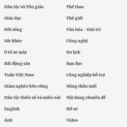
Dân tộc và Tôn giáo
Thể thao
Giáo dục
Thế giới
Đời sống
Văn hóa - Giải trí
Sức khỏe
Công nghệ
Ô tô xe máy
Du lịch
Bất động sản
Bạn đọc
Tuần Việt Nam
Công nghiệp hỗ trợ
Giảm nghèo bền vững
Nông thôn mới
Dân tộc thiểu số và miền núi
Nội dung chuyên đề
English
Hồ sơ
Ảnh
Video