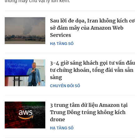
thống máy chủ vật lý tốn kém.
Sau lời đe dọa, Iran không kích cơ
sở đám mây của Amazon Web
Services
HẠ TẦNG SỐ
3-4 giờ sáng khách gọi tư vấn đầu
tư chứng khoán, tổng đài vẫn sẵn
sàng
CHUYỂN ĐỔI SỐ
3 trung tâm dữ liệu Amazon tại
Trung Đông trúng không kích
drone
HẠ TẦNG SỐ