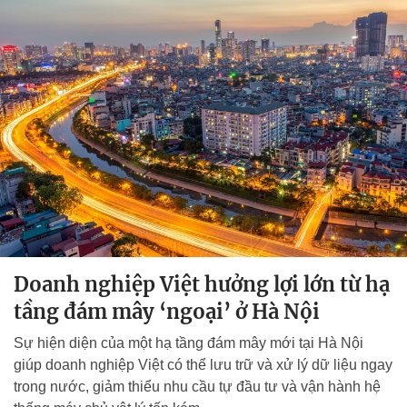
Doanh nghiệp Việt hưởng lợi lớn từ hạ
tầng đám mây ‘ngoại’ ở Hà Nội
Sự hiện diện của một hạ tầng đám mây mới tại Hà Nội
giúp doanh nghiệp Việt có thể lưu trữ và xử lý dữ liệu ngay
trong nước, giảm thiểu nhu cầu tự đầu tư và vận hành hệ