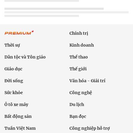
Chính trị
Thời sự
Kinh doanh
Dân tộc và Tôn giáo
Thể thao
Giáo dục
Thế giới
Đời sống
Văn hóa - Giải trí
Sức khỏe
Công nghệ
Ô tô xe máy
Du lịch
Bất động sản
Bạn đọc
Tuần Việt Nam
Công nghiệp hỗ trợ