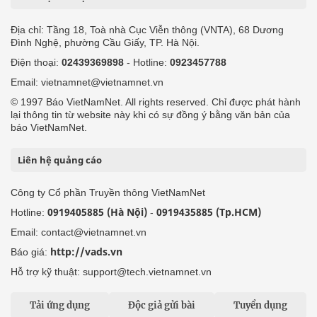
Địa chỉ: Tầng 18, Toà nhà Cục Viễn thông (VNTA), 68 Dương
Đình Nghệ, phường Cầu Giấy, TP. Hà Nội.
Điện thoại:
02439369898
- Hotline:
0923457788
Email: vietnamnet@vietnamnet.vn
© 1997 Báo VietNamNet. All rights reserved. Chỉ được phát hành
lại thông tin từ website này khi có sự đồng ý bằng văn bản của
báo VietNamNet.
Liên hệ quảng cáo
Công ty Cổ phần Truyền thông VietNamNet
0919405885 (Hà Nội)
0919435885 (Tp.HCM)
Hotline:
-
Email: contact@vietnamnet.vn
http://vads.vn
Báo giá:
Hỗ trợ kỹ thuật: support@tech.vietnamnet.vn
Tải ứng dụng
Độc giả gửi bài
Tuyển dụng