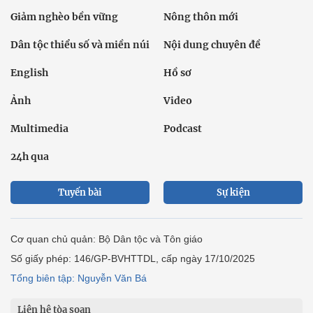
Giảm nghèo bền vững
Nông thôn mới
Dân tộc thiểu số và miền núi
Nội dung chuyên đề
English
Hồ sơ
Ảnh
Video
Multimedia
Podcast
24h qua
Tuyến bài
Sự kiện
Cơ quan chủ quản: Bộ Dân tộc và Tôn giáo
Số giấy phép: 146/GP-BVHTTDL, cấp ngày 17/10/2025
Tổng biên tập: Nguyễn Văn Bá
Liên hệ tòa soạn