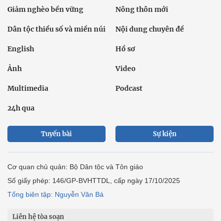
Giảm nghèo bền vững
Nông thôn mới
Dân tộc thiểu số và miền núi
Nội dung chuyên đề
English
Hồ sơ
Ảnh
Video
Multimedia
Podcast
24h qua
Tuyến bài
Sự kiện
Cơ quan chủ quản: Bộ Dân tộc và Tôn giáo
Số giấy phép: 146/GP-BVHTTDL, cấp ngày 17/10/2025
Tổng biên tập: Nguyễn Văn Bá
Liên hệ tòa soạn