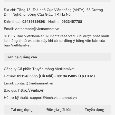
Địa chỉ: Tầng 18, Toà nhà Cục Viễn thông (VNTA), 68 Dương
Đình Nghệ, phường Cầu Giấy, TP. Hà Nội.
Điện thoại:
02439369898
- Hotline:
0923457788
Email: vietnamnet@vietnamnet.vn
© 1997 Báo VietNamNet. All rights reserved. Chỉ được phát hành
lại thông tin từ website này khi có sự đồng ý bằng văn bản của
báo VietNamNet.
Liên hệ quảng cáo
Công ty Cổ phần Truyền thông VietNamNet
0919405885 (Hà Nội)
0919435885 (Tp.HCM)
Hotline:
-
Email: contact@vietnamnet.vn
http://vads.vn
Báo giá:
Hỗ trợ kỹ thuật: support@tech.vietnamnet.vn
Tải ứng dụng
Độc giả gửi bài
Tuyển dụng