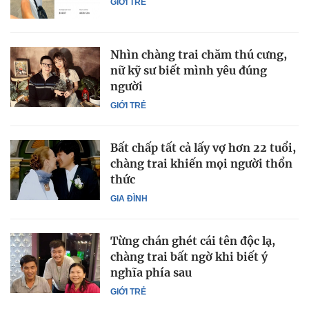
GIỚI TRẺ
Nhìn chàng trai chăm thú cưng,
nữ kỹ sư biết mình yêu đúng
người
GIỚI TRẺ
Bất chấp tất cả lấy vợ hơn 22 tuổi,
chàng trai khiến mọi người thổn
thức
GIA ĐÌNH
Từng chán ghét cái tên độc lạ,
chàng trai bất ngờ khi biết ý
nghĩa phía sau
GIỚI TRẺ