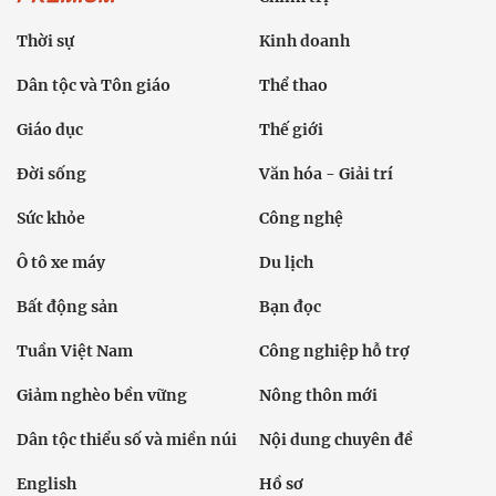
Thời sự
Kinh doanh
Dân tộc và Tôn giáo
Thể thao
Giáo dục
Thế giới
Đời sống
Văn hóa - Giải trí
Sức khỏe
Công nghệ
Ô tô xe máy
Du lịch
Bất động sản
Bạn đọc
Tuần Việt Nam
Công nghiệp hỗ trợ
Giảm nghèo bền vững
Nông thôn mới
Dân tộc thiểu số và miền núi
Nội dung chuyên đề
English
Hồ sơ