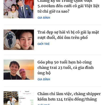
Chàng kỹ sư Trung Quốc vượt
5.000km đến cưới cô gái Việt liệt
tứ chi giờ ra sao?
GIA ĐÌNH
Trai đẹp sợ hãi vì bị cô gái lạ mặt
rượt đuổi, đòi ôm trên phố
GIỚI TRẺ
Góa phụ 50 tuổi hẹn hò cùng
chàng trai 23 tuổi, cả gia đình
ủng hộ
GIA ĐÌNH
Chăm chỉ làm việc, chàng shipper
kiếm hơn 124 triệu đồng/tháng