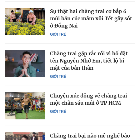
Sự thật hai chàng trai cơ bắp 6
múi bán cúc mâm xôi Tết gây sốt
ở Đồng Nai
GIỚI TRẺ
Chàng trai gặp rắc rối vì bố đặt
tên Nguyễn Nhớ Em, tiết lộ bí
mật của bản thân
GIỚI TRẺ
Chuyện xúc động về chàng trai
một chân sáu múi ở TP HCM
GIỚI TRẺ
Chàng trai bại não mê nghề báo