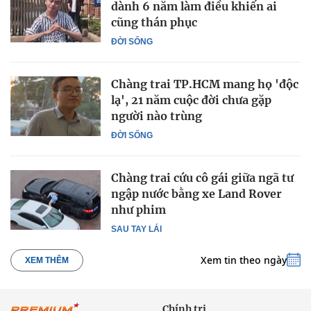
dành 6 năm làm điều khiến ai
cũng thán phục
ĐỜI SỐNG
Chàng trai TP.HCM mang họ 'độc
lạ', 21 năm cuộc đời chưa gặp
người nào trùng
ĐỜI SỐNG
Chàng trai cứu cô gái giữa ngã tư
ngập nước bằng xe Land Rover
như phim
SAU TAY LÁI
Xem tin theo ngày
XEM THÊM
Chính trị