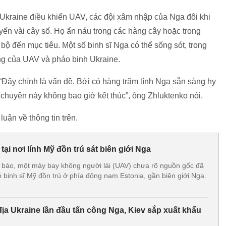
 Ukraine điều khiển UAV, các đội xâm nhập của Nga đôi khi
yến vài cây số. Họ ẩn náu trong các hàng cây hoặc trong
bộ đến mục tiêu. Một số binh sĩ Nga có thể sống sót, trong
ông của UAV và pháo binh Ukraine.
. “Đây chính là vấn đề. Bởi có hàng trăm lính Nga sẵn sàng hy
chuyện này không bao giờ kết thúc”, ông Zhluktenko nói.
uận về thông tin trên.
tại nơi lính Mỹ đồn trú sát biên giới Nga
 báo, một máy bay không người lái (UAV) chưa rõ nguồn gốc đã
 binh sĩ Mỹ đồn trú ở phía đông nam Estonia, gần biên giới Nga.
địa Ukraine lần đầu tấn công Nga, Kiev sắp xuất khẩu