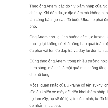
Theo ông Artem, các đơn vị xâm nhập của Ng
chỉ huy. Khi đến được địa điểm mà không bị ph
tấn công bất ngờ sau đó buộc Ukraine phải điề
phó.
Ông Artem nhớ lại tình huống các lực lượng
U
nhưng lại không có khả năng bao quát toàn bộ
đã phải vật lộn để đáp trả và đẩy lùi đòn tấn 
Cũng theo ông Artem, trong nhiều trường hợp
theo súng, mà chỉ có một quả mìn chống tăng. 
cho nổ tung.
Một sĩ quan khác của Ukraine có tên Tykhyi c
sĩ điều khiển xe máy để triển khai thâm nhập
họ làm vậy, họ sẽ để lộ vị trí của mình, từ 
để nhắm mục tiêu.