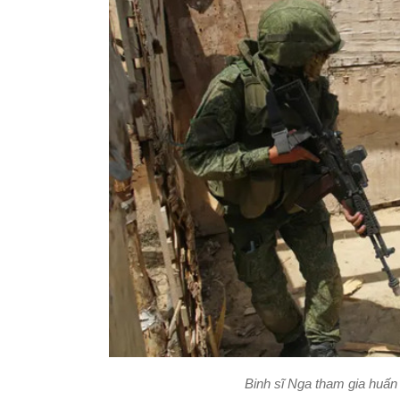
Binh sĩ Nga tham gia huấ