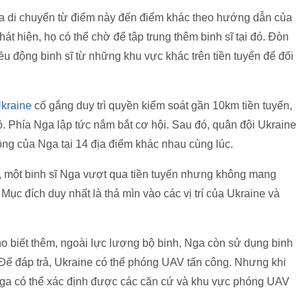
a di chuyển từ điểm này đến điểm khác theo hướng dẫn của
át hiện, họ có thể chờ để tập trung thêm binh sĩ tại đó. Đòn
u động binh sĩ từ những khu vực khác trên tiền tuyến để đối
kraine
cố gắng duy trì quyền kiểm soát gần 10km tiền tuyến,
. Phía Nga lập tức nắm bắt cơ hội. Sau đó, quân đội Ukraine
công của Nga tại 14 địa điểm khác nhau cùng lúc.
, một binh sĩ Nga vượt qua tiền tuyến nhưng không mang
Mục đích duy nhất là thả mìn vào các vị trí của Ukraine và
ho biết thêm, ngoài lực lượng bộ binh, Nga còn sử dụng binh
. Để đáp trả, Ukraine có thể phóng UAV tấn công. Nhưng khi
đó Nga có thể xác định được các căn cứ và khu vực phóng UAV