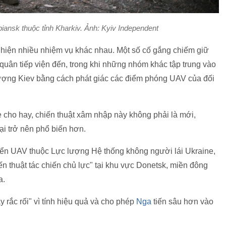
iansk thuộc tỉnh Kharkiv. Ảnh: Kyiv Independent
hiện nhiều nhiệm vụ khác nhau. Một số cố gắng chiếm giữ
i quân tiếp viện đến, trong khi những nhóm khác tập trung vào
lượng Kiev bằng cách phát giác các điểm phóng UAV của đối
 cho hay, chiến thuật xâm nhập này không phải là mới,
ại trở nên phổ biến hơn.
iển UAV thuộc Lực lượng Hệ thống không người lái Ukraine,
n thuật tác chiến chủ lực" tại khu vực Donetsk, miền đông
ra.
y rắc rối" vì tính hiệu quả và cho phép
Nga
tiến sâu hơn vào