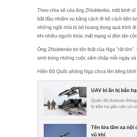
Theo chia sẻ của ông Zhluktenko, một binh sĩ
bắt đầu nhiệm vụ bằng cách đi bộ cách tiền tu
những ngôi nhà bị bỏ hoang trong quá trình đi 
khi nhiều người khác mất mạng vì đòn tấn c
Ông Zhluktenko tin tổn thất của Nga "rất lớn"
sinh trong những cuộc xâm nhập mỗi ngày và 
Hiện Bộ Quốc phòng Nga chưa lên tiếng bình l
UAV bí ẩn bị bắn hạ 
Quân đội Estonia thông
bị bắn hạ gần căn cứ có
Tên lửa tầm xa nội 
vũ khí