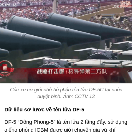
Các xe cơ giới chở bộ phận tên lửa DF-5C tại cuộc
duyệt binh. Ảnh: CCTV 13
Dữ liệu sơ lược về tên lửa DF-5
DF-5 “Đông Phong-5” là tên lửa 2 tầng đẩy, sử dụng
giếng phóng ICBM được giới chuyên gia vũ khí