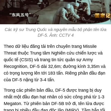
Các kỹ sư Trung Quốc và nguyên mẫu bộ phận tên lửa
DF-5. Ảnh: CCTV 4
Theo dữ liệu đăng tải trên chuyên trang Missile
Threat thuộc Trung tâm Nghiên cứu chiến lược và
quốc tế (CSIS) và trang tin tức quân sự Army
Recognition, DF-5 dài 32,6m; đường kính 3,35m và
có trọng lượng lên tới 183 tấn. Riêng phần đầu đạn
của DF-5 nặng từ 3-4 tấn.
Trong các phiên bản đầu, DF-5 được trang bị duy
nhất một đầu đạn hạt nhân có sức công phá từ 1-3
Megaton. Từ phiên bản DF-5B trở đi, tên lửa được
trang bị nhiều đầu đạn độc lập (MIRV). Tầm bắn tối