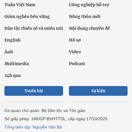
Tuần Việt Nam
Công nghiệp hỗ trợ
Giảm nghèo bền vững
Nông thôn mới
Dân tộc thiểu số và miền núi
Nội dung chuyên đề
English
Hồ sơ
Ảnh
Video
Multimedia
Podcast
24h qua
Tuyến bài
Sự kiện
Cơ quan chủ quản: Bộ Dân tộc và Tôn giáo
Số giấy phép: 146/GP-BVHTTDL, cấp ngày 17/10/2025
Tổng biên tập: Nguyễn Văn Bá