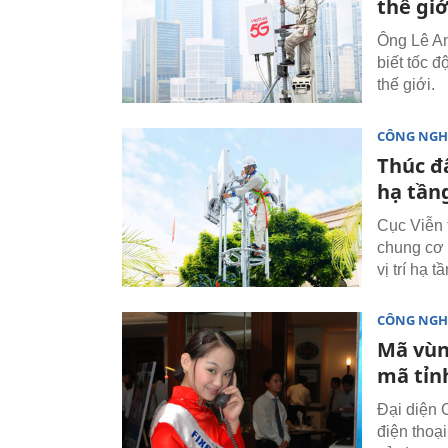
thế giớ
Ông Lê An
biết tốc 
thế giới.
CÔNG NGH
Thúc đ
hạ tần
Cục Viễn 
chung cơ 
vị trí hạ
CÔNG NGH
Mã vùn
mã tỉn
Đại diện 
điện thoại