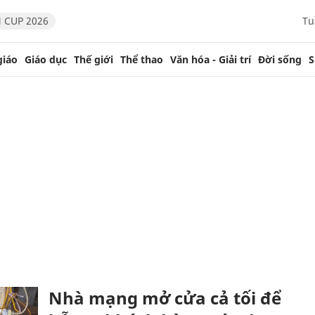
 CUP 2026
Tu
giáo
Giáo dục
Thế giới
Thể thao
Văn hóa - Giải trí
Đời sống
S
Nhà mạng mở cửa cả tối để