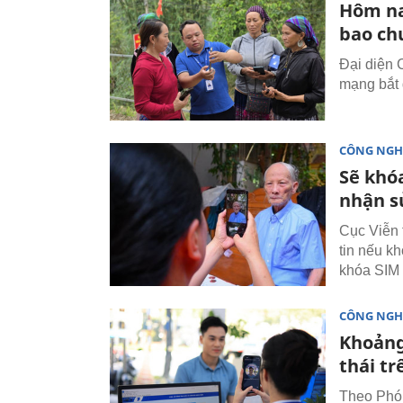
Hôm na
bao ch
Đại diện 
mạng bắt 
CÔNG NGH
Sẽ khó
nhận s
Cục Viễn 
tin nếu k
khóa SIM 
CÔNG NGH
Khoảng
thái t
Theo Phó