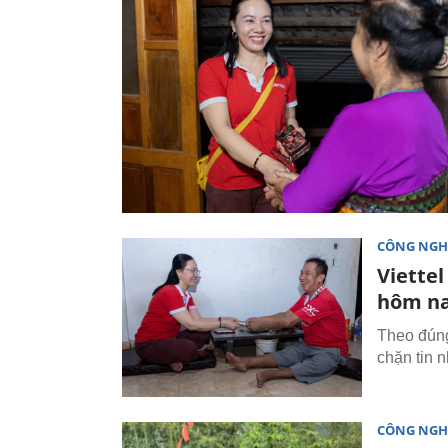
CÔNG NGH
Viette
hôm n
Theo đúng
chặn tin 
CÔNG NGH