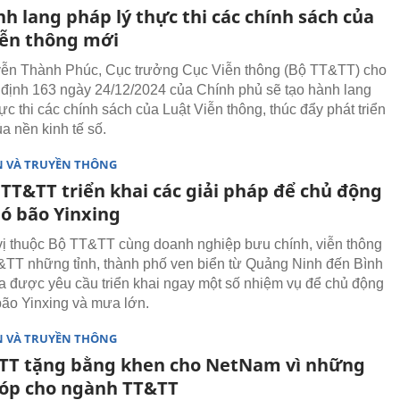
h lang pháp lý thực thi các chính sách của
iễn thông mới
ễn Thành Phúc, Cục trưởng Cục Viễn thông (Bộ TT&TT) cho
ị định 163 ngày 24/12/2024 của Chính phủ sẽ tạo hành lang
ực thi các chính sách của Luật Viễn thông, thúc đẩy phát triển
a nền kinh tế số.
N VÀ TRUYỀN THÔNG
TT&TT triển khai các giải pháp để chủ động
ó bão Yinxing
ị thuộc Bộ TT&TT cùng doanh nghiệp bưu chính, viễn thông
TT những tỉnh, thành phố ven biển từ Quảng Ninh đến Bình
 được yêu cầu triển khai ngay một số nhiệm vụ để chủ động
ão Yinxing và mưa lớn.
N VÀ TRUYỀN THÔNG
TT tặng bằng khen cho NetNam vì những
óp cho ngành TT&TT