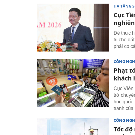
HẠ TẦNG 
Cục Tầ
nghiên
Để thực h
trị cho đ
phải có c
CÔNG NGH
Phạt t
khách 
Cục Viễn t
trở chuyể
học quốc 
tranh của
CÔNG NGH
Tốc độ