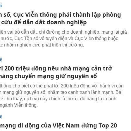
SỐ
n số, Cục Viễn thông phải thành lập phòng
 cứu để dẫn dắt doanh nghiệp
iện vai trò dẫn dắt, chỉ đường cho doanh nghiệp, mang lại giá
ất nước, Cục Tần số vô tuyến điện và Cục Viễn thông buộc
ác nhóm nghiên cứu phát triển thị trường.
Ệ
ới 200 triệu đồng nếu nhà mạng cản trở
hàng chuyển mạng giữ nguyên số
hông cho biết có thể phạt tới 200 triệu đồng với hành vi cản
n mạng giữ nguyên số, nhằm tạo cạnh tranh lành mạnh. Bài
tế cho thấy, dịch vụ này chính là thước đo năng lực cạnh
 ngành Viễn thông.
Ệ
 mạng di động của Việt Nam đứng Top 20