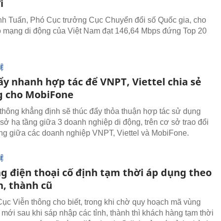
i
h Tuấn, Phó Cục trưởng Cục Chuyển đổi số Quốc gia, cho
độ mạng di động của Việt Nam đạt 146,64 Mbps đứng Top 20
Ệ
ẩy nhanh hợp tác để VNPT, Viettel chia sẻ
g cho MobiFone
thông khẳng định sẽ thúc đẩy thỏa thuận hợp tác sử dụng
sở hạ tầng giữa 3 doanh nghiệp di động, trên cơ sở trao đổi
 tầng giữa các doanh nghiệp VNPT, Viettel và MobiFone.
Ệ
g điện thoại cố định tạm thời áp dụng theo
h, thành cũ
Cục Viễn thông cho biết, trong khi chờ quy hoạch mã vùng
 mới sau khi sáp nhập các tỉnh, thành thì khách hàng tạm thời