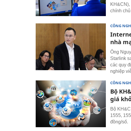
KH&CN), h
chính chủ
CÔNG NGH
Interne
nhà mạ
Ông Nguyễ
Starlink 
các quy đ
nghiệp vi
CÔNG NGH
Bộ KH&C
giá kh
Bộ KH&CN 
1555, 155
đồng/số.