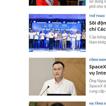
sử dụng s
phố như t
THỂ THAO
Sôi độ
chí Cá
Cúp bóng 
Nam khép 
CÔNG NGH
SpaceX
vụ Inte
Ông Nguyễ
SpaceX đa
cung cấp d
HẠ TẦNG 