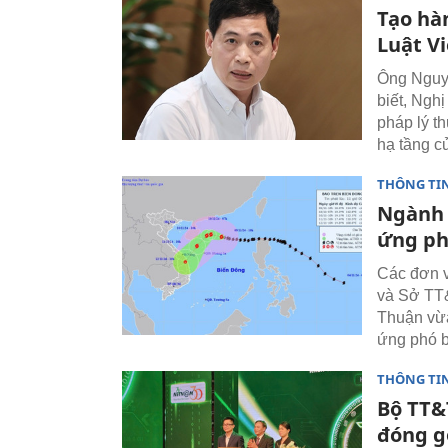
Tạo hàn
Luật V
Ông Nguy
biết, Ngh
pháp lý th
hạ tầng củ
THÔNG TI
Ngành 
ứng ph
Các đơn v
và Sở TT&
Thuận vừa
ứng phó b
THÔNG TI
Bộ TT&
đóng g