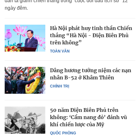
dân ta giành chiến thắng trong “cuộc đối đầu lịch sử” 12
ngày đêm.
Hà Nội phát huy tinh thần Chiến
thắng “Hà Nội - Điện Biên Phủ
trên không”
TOÀN VĂN
Dâng hương tưởng niệm các nạn
nhân B-52 ở Khâm Thiên
CHÍNH TRỊ
50 năm Điện Biên Phủ trên
không: ‘Cẩm nang đỏ’ đánh vũ
khí chiến lược của Mỹ
QUỐC PHÒNG