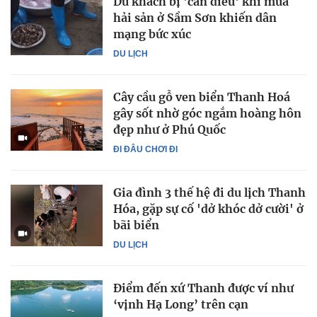
Du khách bị 'cân điêu' khi mua
hải sản ở Sầm Sơn khiến dân
mạng bức xúc
DU LỊCH
Cây cầu gỗ ven biển Thanh Hoá
gây sốt nhờ góc ngắm hoàng hôn
đẹp như ở Phú Quốc
ĐI ĐÂU CHƠI ĐI
Gia đình 3 thế hệ đi du lịch Thanh
Hóa, gặp sự cố 'dở khóc dở cười' ở
bãi biển
DU LỊCH
Điểm đến xứ Thanh được ví như
‘vịnh Hạ Long’ trên cạn