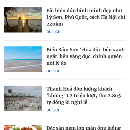
Bãi biển đón bình minh đẹp như
Lý Sơn, Phú Quốc, cách Hà Nội chỉ
220km
DU LỊCH
Biển Sầm Sơn 'chia đôi' bên xanh
ngắt, bên vàng đục, chính quyền
nói lý do
DU LỊCH
Thanh Hoá đón lượng khách
'khủng' 1,2 triệu lượt, thu 2.865
tỷ đồng kì nghỉ lễ
DU LỊCH
Đặc sản nem lợn mán ống luồng