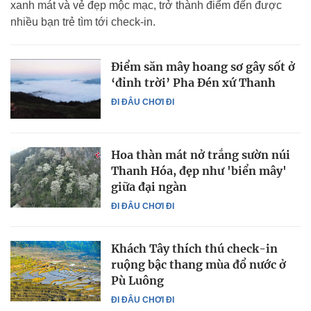
xanh mát và vẻ đẹp mộc mạc, trở thành điểm đến được
nhiều bạn trẻ tìm tới check-in.
Điểm săn mây hoang sơ gây sốt ở
‘đỉnh trời’ Pha Đén xứ Thanh
ĐI ĐÂU CHƠI ĐI
Hoa thàn mát nở trắng sườn núi
Thanh Hóa, đẹp như 'biển mây'
giữa đại ngàn
ĐI ĐÂU CHƠI ĐI
Khách Tây thích thú check-in
ruộng bậc thang mùa đổ nước ở
Pù Luông
ĐI ĐÂU CHƠI ĐI