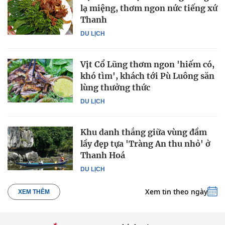
lạ miệng, thơm ngon nức tiếng xứ
Thanh
DU LỊCH
Vịt Cổ Lũng thơm ngon 'hiếm có,
khó tìm', khách tới Pù Luông săn
lùng thưởng thức
DU LỊCH
Khu danh thắng giữa vùng đầm
lầy đẹp tựa 'Tràng An thu nhỏ' ở
Thanh Hoá
DU LỊCH
Xem tin theo ngày
XEM THÊM