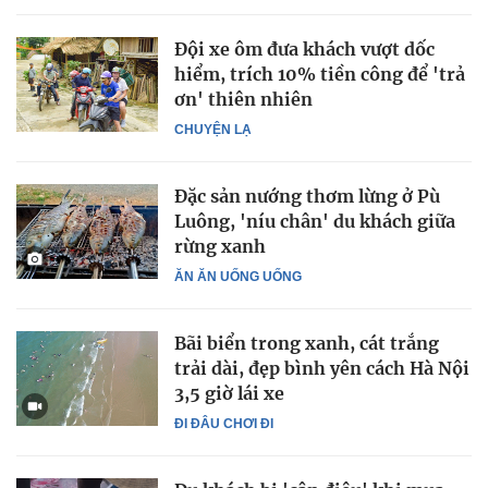
Đội xe ôm đưa khách vượt dốc
hiểm, trích 10% tiền công để 'trả
ơn' thiên nhiên
CHUYỆN LẠ
Đặc sản nướng thơm lừng ở Pù
Luông, 'níu chân' du khách giữa
rừng xanh
ĂN ĂN UỐNG UỐNG
Bãi biển trong xanh, cát trắng
trải dài, đẹp bình yên cách Hà Nội
3,5 giờ lái xe
ĐI ĐÂU CHƠI ĐI