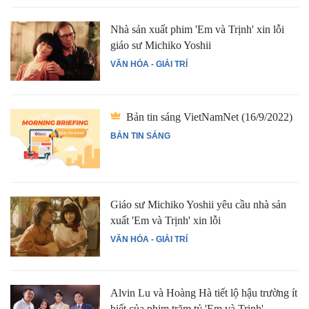
Nhà sản xuất phim 'Em và Trịnh' xin lỗi
giáo sư Michiko Yoshii
VĂN HÓA - GIẢI TRÍ
Bản tin sáng VietNamNet (16/9/2022)
BẢN TIN SÁNG
Giáo sư Michiko Yoshii yêu cầu nhà sản
xuất 'Em và Trịnh' xin lỗi
VĂN HÓA - GIẢI TRÍ
Alvin Lu và Hoàng Hà tiết lộ hậu trường ít
biết của phim trăm tỷ 'Em và Trịnh'