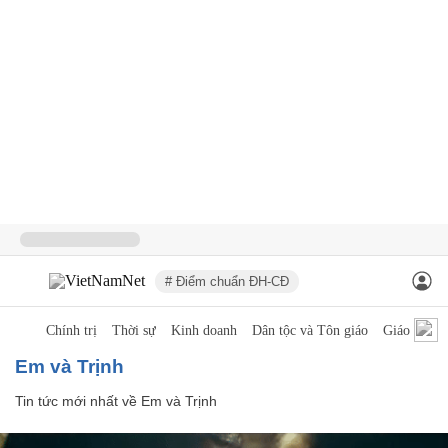
# Điểm chuẩn ĐH-CĐ
Chính trị
Thời sự
Kinh doanh
Dân tộc và Tôn giáo
Giáo dục
Em và Trịnh
Tin tức mới nhất về
Em và Trịnh