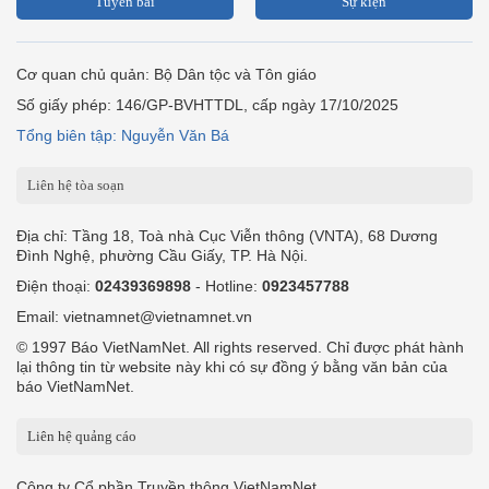
Tuyến bài
Sự kiện
Cơ quan chủ quản: Bộ Dân tộc và Tôn giáo
Số giấy phép: 146/GP-BVHTTDL, cấp ngày 17/10/2025
Tổng biên tập: Nguyễn Văn Bá
Liên hệ tòa soạn
Địa chỉ: Tầng 18, Toà nhà Cục Viễn thông (VNTA), 68 Dương
Đình Nghệ, phường Cầu Giấy, TP. Hà Nội.
Điện thoại:
02439369898
- Hotline:
0923457788
Email: vietnamnet@vietnamnet.vn
© 1997 Báo VietNamNet. All rights reserved. Chỉ được phát hành
lại thông tin từ website này khi có sự đồng ý bằng văn bản của
báo VietNamNet.
Liên hệ quảng cáo
Công ty Cổ phần Truyền thông VietNamNet