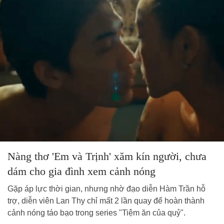
Nàng thơ 'Em và Trịnh' xăm kín người, chưa
dám cho gia đình xem cảnh nóng
Gặp áp lực thời gian, nhưng nhờ đạo diễn Hàm Trần hỗ
trợ, diễn viên Lan Thy chỉ mất 2 lần quay để hoàn thành
cảnh nóng táo bạo trong series "Tiệm ăn của quỷ".