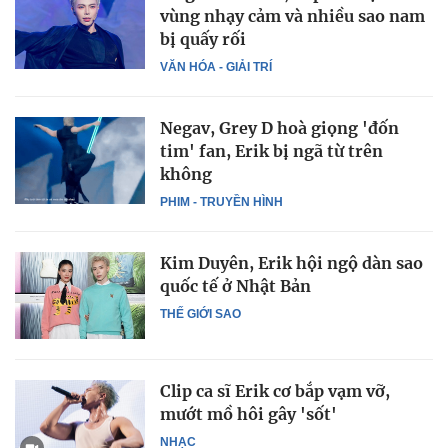
vùng nhạy cảm và nhiều sao nam
bị quấy rối
VĂN HÓA - GIẢI TRÍ
Negav, Grey D hoà giọng 'đốn
tim' fan, Erik bị ngã từ trên
không
PHIM - TRUYỀN HÌNH
Kim Duyên, Erik hội ngộ dàn sao
quốc tế ở Nhật Bản
THẾ GIỚI SAO
Clip ca sĩ Erik cơ bắp vạm vỡ,
mướt mồ hôi gây 'sốt'
NHẠC