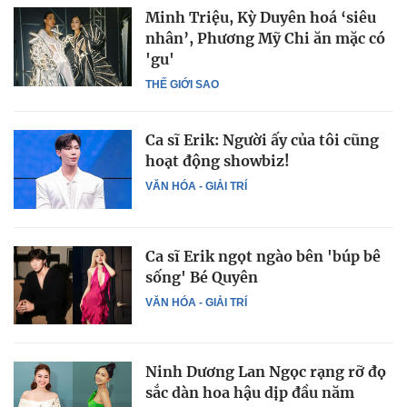
Minh Triệu, Kỳ Duyên hoá ‘siêu
nhân’, Phương Mỹ Chi ăn mặc có
'gu'
THẾ GIỚI SAO
Ca sĩ Erik: Người ấy của tôi cũng
hoạt động showbiz!
VĂN HÓA - GIẢI TRÍ
Ca sĩ Erik ngọt ngào bên 'búp bê
sống' Bé Quyên
VĂN HÓA - GIẢI TRÍ
Ninh Dương Lan Ngọc rạng rỡ đọ
sắc dàn hoa hậu dịp đầu năm