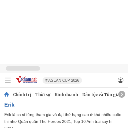
# ASEAN CUP 2026
Chính trị
Thời sự
Kinh doanh
Dân tộc và Tôn giáo
Erik
Erik là ca sĩ từng tham gia và đạt thứ hạng cao ở khá nhiều cuộc
thi như Quán quân The Heroes 2021, Top 10 Anh trai say hi