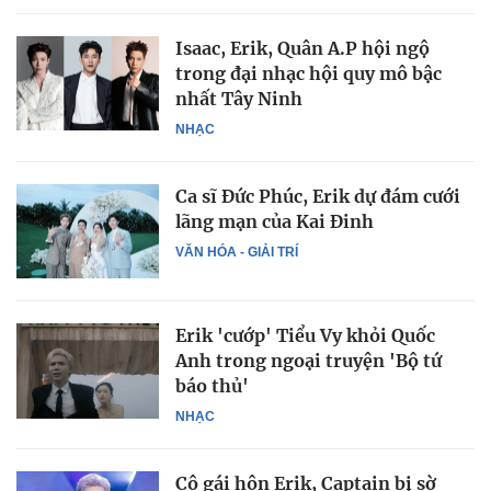
Isaac, Erik, Quân A.P hội ngộ
trong đại nhạc hội quy mô bậc
nhất Tây Ninh
NHẠC
Ca sĩ Đức Phúc, Erik dự đám cưới
lãng mạn của Kai Đinh
VĂN HÓA - GIẢI TRÍ
Erik 'cướp' Tiểu Vy khỏi Quốc
Anh trong ngoại truyện 'Bộ tứ
báo thủ'
NHẠC
Cô gái hôn Erik, Captain bị sờ