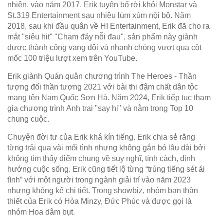
nhiên, vào năm 2017, Erik tuyên bố rời khỏi Monstar và
St.319 Entertainment sau nhiều lùm xùm nội bộ. Năm
2018, sau khi đầu quân về HI Entertainment, Erik đã cho ra
mắt "siêu hit" "Chạm đáy nỗi đau", sản phẩm này giành
được thành công vang dội và nhanh chóng vượt qua cột
mốc 100 triệu lượt xem trên YouTube.
Erik giành Quán quân chương trình The Heroes - Thần
tượng đối thần tượng 2021 với bài thi đậm chất dân tộc
mang tên Nam Quốc Sơn Hà. Năm 2024, Erik tiếp tục tham
gia chương trình Anh trai "say hi" và nằm trong Top 10
chung cuộc.
Chuyện đời tư của Erik khá kín tiếng. Erik chia sẻ rằng
từng trải qua vài mối tình nhưng không gắn bó lâu dài bởi
không tìm thấy điểm chung về suy nghĩ, tính cách, định
hướng cuộc sống. Erik cũng tiết lộ từng “trúng tiếng sét ái
tình” với một người trong ngành giải trí vào năm 2023
nhưng không kể chi tiết. Trong showbiz, nhóm bạn thân
thiết của Erik có Hòa Minzy, Đức Phúc và được gọi là
nhóm Hoa dâm bụt.