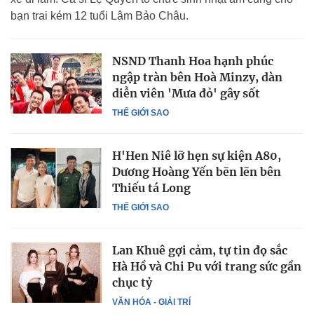
bạn trai kém 12 tuổi Lâm Bảo Châu.
NSND Thanh Hoa hạnh phúc
ngập tràn bên Hoà Minzy, dàn
diễn viên 'Mưa đỏ' gây sốt
THẾ GIỚI SAO
H'Hen Niê lỡ hẹn sự kiện A80,
Dương Hoàng Yến bẽn lẽn bên
Thiếu tá Long
THẾ GIỚI SAO
Lan Khuê gợi cảm, tự tin đọ sắc
Hà Hồ và Chi Pu với trang sức gần
chục tỷ
VĂN HÓA - GIẢI TRÍ