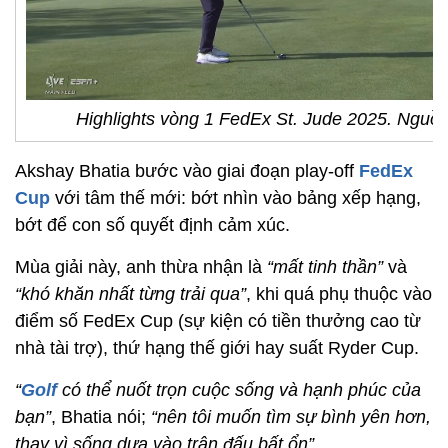
Highlights vòng 1 FedEx St. Jude 2025. Nguồ
Akshay Bhatia bước vào giai đoạn play-off
FedEx
Cup
với tâm thế mới: bớt nhìn vào bảng xếp hạng,
bớt để con số quyết định cảm xúc.
Mùa giải này, anh thừa nhận là
“mất tinh thần”
và
“khó khăn nhất từng trải qua”
, khi quá phụ thuộc vào
điểm số FedEx Cup (sự kiện có tiền thưởng cao từ
nhà tài trợ), thứ hạng thế giới hay suất Ryder Cup.
“
Golf
có thể nuốt trọn cuộc sống và hạnh phúc của
bạn”
, Bhatia nói;
“nên tôi muốn tìm sự bình yên hơn,
thay vì sống dựa vào trận đấu bất ổn”
.