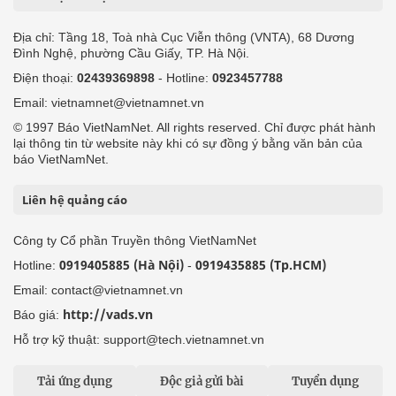
Địa chỉ: Tầng 18, Toà nhà Cục Viễn thông (VNTA), 68 Dương
Đình Nghệ, phường Cầu Giấy, TP. Hà Nội.
Điện thoại:
02439369898
- Hotline:
0923457788
Email: vietnamnet@vietnamnet.vn
© 1997 Báo VietNamNet. All rights reserved. Chỉ được phát hành
lại thông tin từ website này khi có sự đồng ý bằng văn bản của
báo VietNamNet.
Liên hệ quảng cáo
Công ty Cổ phần Truyền thông VietNamNet
0919405885 (Hà Nội)
0919435885 (Tp.HCM)
Hotline:
-
Email: contact@vietnamnet.vn
http://vads.vn
Báo giá:
Hỗ trợ kỹ thuật: support@tech.vietnamnet.vn
Tải ứng dụng
Độc giả gửi bài
Tuyển dụng