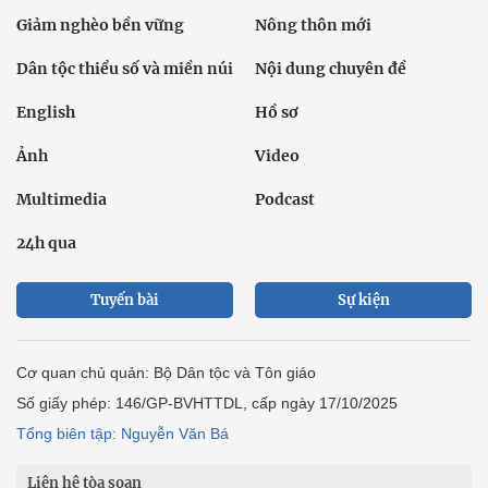
Giảm nghèo bền vững
Nông thôn mới
Dân tộc thiểu số và miền núi
Nội dung chuyên đề
English
Hồ sơ
Ảnh
Video
Multimedia
Podcast
24h qua
Tuyến bài
Sự kiện
Cơ quan chủ quản: Bộ Dân tộc và Tôn giáo
Số giấy phép: 146/GP-BVHTTDL, cấp ngày 17/10/2025
Tổng biên tập: Nguyễn Văn Bá
Liên hệ tòa soạn