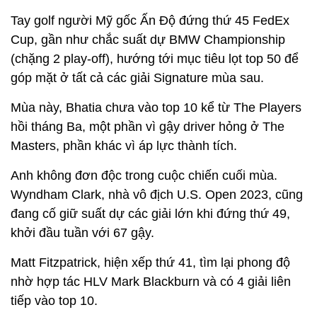
Tay golf người Mỹ gốc Ấn Độ đứng thứ 45 FedEx
Cup, gần như chắc suất dự BMW Championship
(chặng 2 play-off), hướng tới mục tiêu lọt top 50 để
góp mặt ở tất cả các giải Signature mùa sau.
Mùa này, Bhatia chưa vào top 10 kể từ The Players
hồi tháng Ba, một phần vì gậy driver hỏng ở The
Masters, phần khác vì áp lực thành tích.
Anh không đơn độc trong cuộc chiến cuối mùa.
Wyndham Clark, nhà vô địch U.S. Open 2023, cũng
đang cố giữ suất dự các giải lớn khi đứng thứ 49,
khởi đầu tuần với 67 gậy.
Matt Fitzpatrick, hiện xếp thứ 41, tìm lại phong độ
nhờ hợp tác HLV Mark Blackburn và có 4 giải liên
tiếp vào top 10.