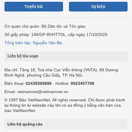
Tuyến bài
Sự kiện
Cơ quan chủ quản: Bộ Dân tộc và Tôn giáo
Số giấy phép: 146/GP-BVHTTDL, cấp ngày 17/10/2025
Tổng biên tập: Nguyễn Văn Bá
Liên hệ tòa soạn
Địa chỉ: Tầng 18, Toà nhà Cục Viễn thông (VNTA), 68 Dương
Đình Nghệ, phường Cầu Giấy, TP. Hà Nội.
Điện thoại:
02439369898
- Hotline:
0923457788
Email: vietnamnet@vietnamnet.vn
© 1997 Báo VietNamNet. All rights reserved. Chỉ được phát hành
lại thông tin từ website này khi có sự đồng ý bằng văn bản của
báo VietNamNet.
Liên hệ quảng cáo