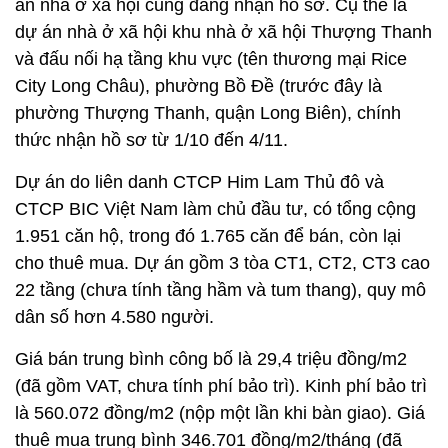
án nhà ở xã hội cũng đang nhận hồ sơ. Cụ thể là
dự án nhà ở xã hội khu nhà ở xã hội Thượng Thanh
và đấu nối hạ tầng khu vực (tên thương mại Rice
City Long Châu), phường Bồ Đề (trước đây là
phường Thượng Thanh, quận Long Biên), chính
thức nhận hồ sơ từ 1/10 đến 4/11.
Dự án do liên danh CTCP Him Lam Thủ đô và
CTCP BIC Việt Nam làm chủ đầu tư, có tổng cộng
1.951 căn hộ, trong đó 1.765 căn để bán, còn lại
cho thuê mua. Dự án gồm 3 tòa CT1, CT2, CT3 cao
22 tầng (chưa tính tầng hầm và tum thang), quy mô
dân số hơn 4.580 người.
Giá bán trung bình công bố là 29,4 triệu đồng/m2
(đã gồm VAT, chưa tính phí bảo trì). Kinh phí bảo trì
là 560.072 đồng/m2 (nộp một lần khi bàn giao). Giá
thuê mua trung bình 346.701 đồng/m2/tháng (đã