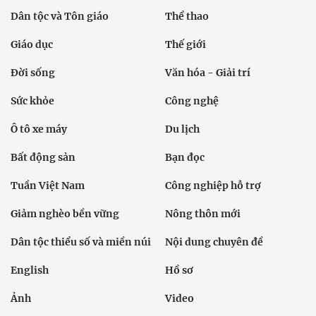
Dân tộc và Tôn giáo
Thể thao
Giáo dục
Thế giới
Đời sống
Văn hóa - Giải trí
Sức khỏe
Công nghệ
Ô tô xe máy
Du lịch
Bất động sản
Bạn đọc
Tuần Việt Nam
Công nghiệp hỗ trợ
Giảm nghèo bền vững
Nông thôn mới
Dân tộc thiểu số và miền núi
Nội dung chuyên đề
English
Hồ sơ
Ảnh
Video