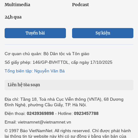
Multimedia
Podcast
24h qua
Tuyến bài
Sự kiện
Cơ quan chủ quản: Bộ Dân tộc và Tôn giáo
Số giấy phép: 146/GP-BVHTTDL, cấp ngày 17/10/2025
Tổng biên tập: Nguyễn Văn Bá
Liên hệ tòa soạn
Địa chỉ: Tầng 18, Toà nhà Cục Viễn thông (VNTA), 68 Dương
Đình Nghệ, phường Cầu Giấy, TP. Hà Nội.
Điện thoại:
02439369898
- Hotline:
0923457788
Email: vietnamnet@vietnamnet.vn
© 1997 Báo VietNamNet. All rights reserved. Chỉ được phát hành
lại thông tin từ website này khi có sự đồng ý bằng văn bản của