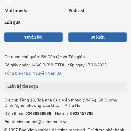
Multimedia
Podcast
24h qua
Tuyến bài
Sự kiện
Cơ quan chủ quản: Bộ Dân tộc và Tôn giáo
Số giấy phép: 146/GP-BVHTTDL, cấp ngày 17/10/2025
Tổng biên tập: Nguyễn Văn Bá
Liên hệ tòa soạn
Địa chỉ: Tầng 18, Toà nhà Cục Viễn thông (VNTA), 68 Dương
Đình Nghệ, phường Cầu Giấy, TP. Hà Nội.
Điện thoại:
02439369898
- Hotline:
0923457788
Email: vietnamnet@vietnamnet.vn
© 1997 Báo VietNamNet. All rights reserved. Chỉ được phát hành