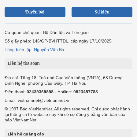
Tuyến bài
Sự kiện
Cơ quan chủ quản: Bộ Dân tộc và Tôn giáo
Số giấy phép: 146/GP-BVHTTDL, cấp ngày 17/10/2025
Tổng biên tập: Nguyễn Văn Bá
Liên hệ tòa soạn
Địa chỉ: Tầng 18, Toà nhà Cục Viễn thông (VNTA), 68 Dương
Đình Nghệ, phường Cầu Giấy, TP. Hà Nội.
Điện thoại:
02439369898
- Hotline:
0923457788
Email: vietnamnet@vietnamnet.vn
© 1997 Báo VietNamNet. All rights reserved. Chỉ được phát hành
lại thông tin từ website này khi có sự đồng ý bằng văn bản của
báo VietNamNet.
Liên hệ quảng cáo