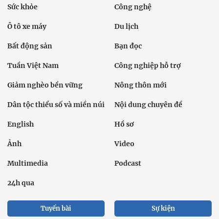
Sức khỏe
Công nghệ
Ô tô xe máy
Du lịch
Bất động sản
Bạn đọc
Tuần Việt Nam
Công nghiệp hỗ trợ
Giảm nghèo bền vững
Nông thôn mới
Dân tộc thiểu số và miền núi
Nội dung chuyên đề
English
Hồ sơ
Ảnh
Video
Multimedia
Podcast
24h qua
Tuyến bài
Sự kiện