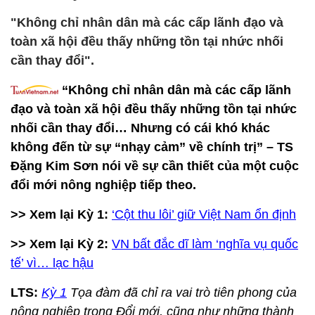
"Không chỉ nhân dân mà các cấp lãnh đạo và
toàn xã hội đều thấy những tồn tại nhức nhối
cần thay đổi".
“Không chỉ nhân dân mà các cấp lãnh
đạo và toàn xã hội đều thấy những tồn tại nhức
nhối cần thay đổi… Nhưng có cái khó khác
không đến từ sự “nhạy cảm” về chính trị” – TS
Đặng Kim Sơn nói về sự cần thiết của một cuộc
đổi mới nông nghiệp tiếp theo.
>> Xem lại Kỳ 1:
‘Cột thu lôi’ giữ Việt Nam ổn định
>> Xem lại Kỳ 2:
VN bất đắc dĩ làm ‘nghĩa vụ quốc
tế’ vì… lạc hậu
LTS:
Kỳ 1
Tọa đàm đã chỉ ra vai trò tiên phong của
nông nghiệp trong Đổi mới, cũng như những thành