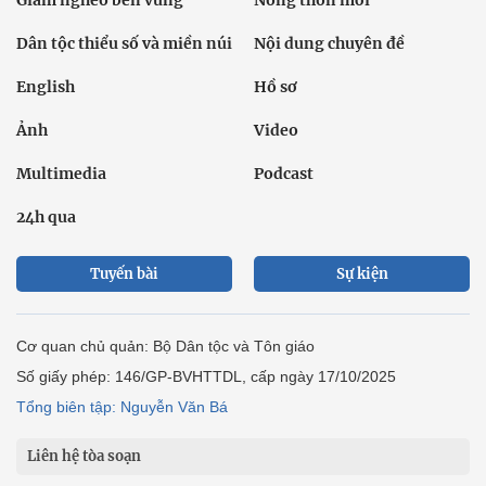
Giảm nghèo bền vững
Nông thôn mới
Dân tộc thiểu số và miền núi
Nội dung chuyên đề
English
Hồ sơ
Ảnh
Video
Multimedia
Podcast
24h qua
Tuyến bài
Sự kiện
Cơ quan chủ quản: Bộ Dân tộc và Tôn giáo
Số giấy phép: 146/GP-BVHTTDL, cấp ngày 17/10/2025
Tổng biên tập: Nguyễn Văn Bá
Liên hệ tòa soạn