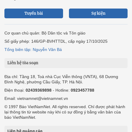
Tuyến bài
Sự kiện
Cơ quan chủ quản: Bộ Dân tộc và Tôn giáo
Số giấy phép: 146/GP-BVHTTDL, cấp ngày 17/10/2025
Tổng biên tập: Nguyễn Văn Bá
Liên hệ tòa soạn
Địa chỉ: Tầng 18, Toà nhà Cục Viễn thông (VNTA), 68 Dương
Đình Nghệ, phường Cầu Giấy, TP. Hà Nội.
Điện thoại:
02439369898
- Hotline:
0923457788
Email: vietnamnet@vietnamnet.vn
© 1997 Báo VietNamNet. All rights reserved. Chỉ được phát hành
lại thông tin từ website này khi có sự đồng ý bằng văn bản của
báo VietNamNet.
Liên hệ quảng cáo