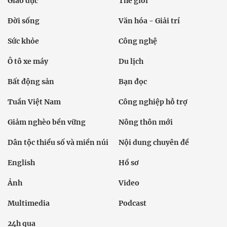
Giáo dục
Thế giới
Đời sống
Văn hóa - Giải trí
Sức khỏe
Công nghệ
Ô tô xe máy
Du lịch
Bất động sản
Bạn đọc
Tuần Việt Nam
Công nghiệp hỗ trợ
Giảm nghèo bền vững
Nông thôn mới
Dân tộc thiểu số và miền núi
Nội dung chuyên đề
English
Hồ sơ
Ảnh
Video
Multimedia
Podcast
24h qua