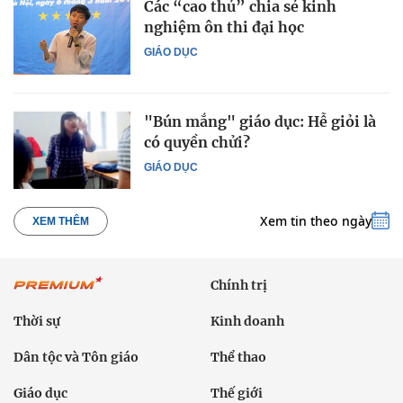
Các “cao thủ” chia sẻ kinh
nghiệm ôn thi đại học
GIÁO DỤC
"Bún mắng" giáo dục: Hễ giỏi là
có quyền chửi?
GIÁO DỤC
Xem tin theo ngày
XEM THÊM
Chính trị
Thời sự
Kinh doanh
Dân tộc và Tôn giáo
Thể thao
Giáo dục
Thế giới