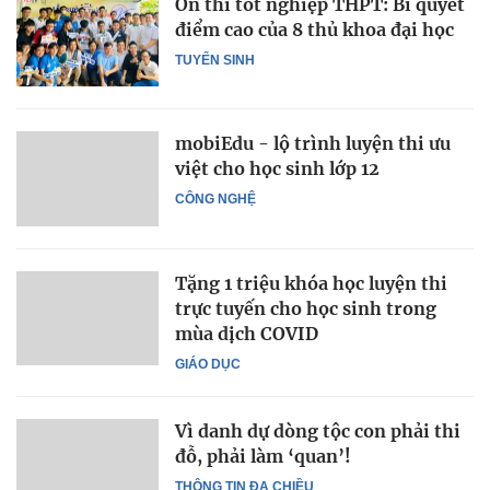
Ôn thi tốt nghiệp THPT: Bí quyết
điểm cao của 8 thủ khoa đại học
TUYỂN SINH
mobiEdu - lộ trình luyện thi ưu
việt cho học sinh lớp 12
CÔNG NGHỆ
Tặng 1 triệu khóa học luyện thi
trực tuyến cho học sinh trong
mùa dịch COVID
GIÁO DỤC
Vì danh dự dòng tộc con phải thi
đỗ, phải làm ‘quan’!
THÔNG TIN ĐA CHIỀU