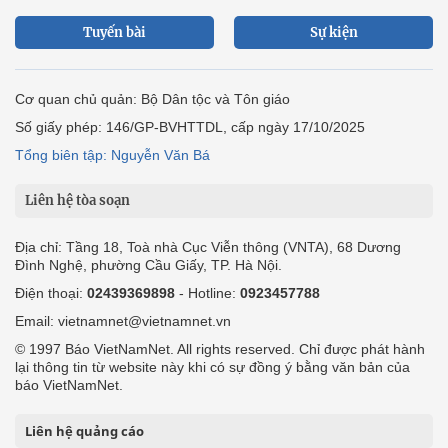
Tuyến bài
Sự kiện
Cơ quan chủ quản: Bộ Dân tộc và Tôn giáo
Số giấy phép: 146/GP-BVHTTDL, cấp ngày 17/10/2025
Tổng biên tập: Nguyễn Văn Bá
Liên hệ tòa soạn
Địa chỉ: Tầng 18, Toà nhà Cục Viễn thông (VNTA), 68 Dương
Đình Nghệ, phường Cầu Giấy, TP. Hà Nội.
Điện thoại:
02439369898
- Hotline:
0923457788
Email: vietnamnet@vietnamnet.vn
© 1997 Báo VietNamNet. All rights reserved. Chỉ được phát hành
lại thông tin từ website này khi có sự đồng ý bằng văn bản của
báo VietNamNet.
Liên hệ quảng cáo