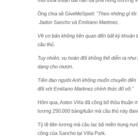
một thỏa thuận dài hạn đã phá hỏng thương v
Ông chia sẻ GiveMeSport:
"Theo những gì tôi 
Jadon Sancho và Emiliano Martinez.
Về cơ bản không liên quan đến bất kỳ khoản t
cầu thủ.
Tuy nhiên, vụ hoán đổi không thể diễn ra nh
dạng cho mượn.
Tiền đạo người Anh không muốn chuyển đến Vil
đổi với Emiliano Martinez chính thức đổ vỡ."
Hôm qua, Aston Villa đã công bố thỏa thuận m
lương 250.000 bảng/tuần mà cầu thủ này đan
Tỷ lệ tiền lương mà câu lạc bộ miền trung nướ
công của Sancho tại Villa Park.