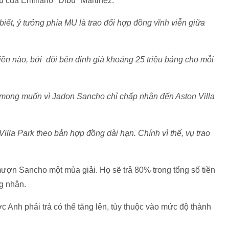
ụ của Emiliano "Dibu" Martinez.
biết, ý tưởng phía MU là trao đổi hợp đồng vĩnh viễn giữa
iền nào, bởi đôi bên định giá khoảng 25 triệu bảng cho mỗi
ư mong muốn vì Jadon Sancho chỉ chấp nhận đến Aston Villa
la Park theo bản hợp đồng dài hạn. Chính vì thế, vụ trao
ượn Sancho một mùa giải. Họ sẽ trả 80% trong tổng số tiền
g nhận.
c Anh phải trả có thể tăng lên, tùy thuộc vào mức độ thành