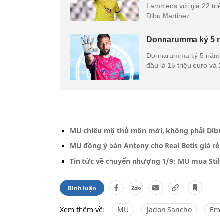
Lammens với giá 22 triệ
Dibu Martinez.
Donnarumma ký 5 n
Donnarumma ký 5 năm v
đầu là 15 triệu euro và
MU chiêu mộ thủ môn mới, không phải Dib
MU đồng ý bán Antony cho Real Betis giá rẻ
Tin tức về chuyển nhượng 1/9: MU mua Still
Bình luận
Xem thêm về:
MU
Jadon Sancho
Em