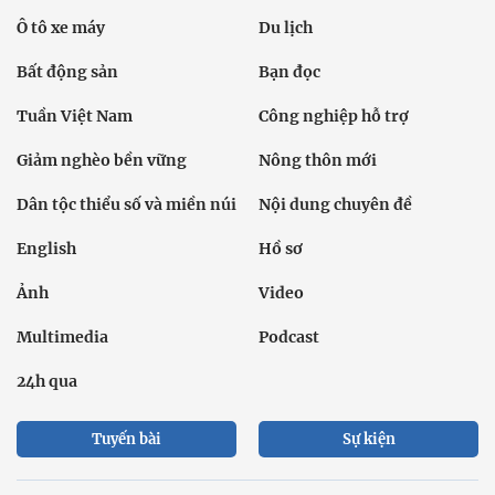
Ô tô xe máy
Du lịch
Bất động sản
Bạn đọc
Tuần Việt Nam
Công nghiệp hỗ trợ
Giảm nghèo bền vững
Nông thôn mới
Dân tộc thiểu số và miền núi
Nội dung chuyên đề
English
Hồ sơ
Ảnh
Video
Multimedia
Podcast
24h qua
Tuyến bài
Sự kiện