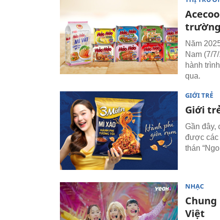
Acecook
trường
Năm 2025,
Nam (7/7/
hành trìn
qua.
GIỚI TRẺ
Giới tr
Gần đây, 
được các 
thán “Ngo
NHẠC
Chung 
Việt