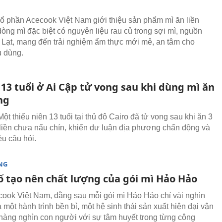
ổ phần Acecook Việt Nam giới thiệu sản phẩm mì ăn liền
dòng mì đặc biệt có nguyên liệu rau củ trong sợi mì, nguồn
 Lạt, mang đến trải nghiệm ẩm thực mới mẻ, an tâm cho
u dùng.
13 tuổi ở Ai Cập tử vong sau khi dùng mì ăn
ng
ột thiếu niên 13 tuổi tại thủ đô Cairo đã tử vong sau khi ăn 3
 liền chưa nấu chín, khiến dư luận địa phương chấn động và
ều câu hỏi.
NG
tố tạo nên chất lượng của gói mì Hảo Hảo
ook Việt Nam, đằng sau mỗi gói mì Hảo Hảo chỉ vài nghìn
 một hành trình bền bỉ, một hệ sinh thái sản xuất hiện đại vận
hàng nghìn con người với sự tâm huyết trong từng công