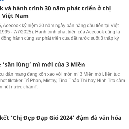
 và hành trình 30 năm phát triển ở thị
 Việt Nam
 Acecook kỷ niệm 30 năm ngày bán hàng đầu tiên tại Việt
1995 - 7/7/2025). Hành trình phát triển của Acecook cũng là
h đồng hành cùng sự phát triển của đất nước suốt 3 thập kỷ
ẻ ‘săn lùng’ mì mới của 3 Miền
cư dân mạng đang xôn xao với món mì 3 Miền mới, liên tục
hot tiktoker Trí Phan, Misthy, Tina Thảo Thi hay Ninh Tito cảm
n hết nước chấm!”.
kết ‘Chị Đẹp Đạp Gió 2024’ đậm đà văn hóa