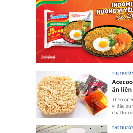
THỊ TRƯỜ
Acecook
ăn liền
Theo Acec
vị đặc tr
chất lượn
THỊ TRƯỜ