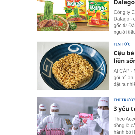
Dalago
Công ty C
Dalago - 
gốc từ Đà
người tiê
TIN TỨC
Cậu bé 
liền số
AI CẬP - M
gói mì ăn
đặt ra nhi
THỊ TRƯỜ
3 yếu 
Theo Acec
đồng là cả
hành bởi 