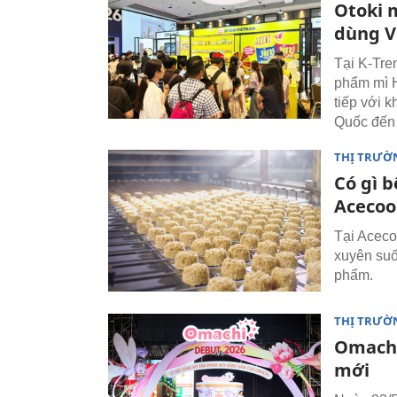
Otoki 
dùng V
Tại K-Tre
phẩm mì H
tiếp với 
Quốc đến 
THỊ TRƯỜ
Có gì b
Acecoo
Tại Aceco
xuyên suố
phẩm.
THỊ TRƯỜ
Omachi
mới