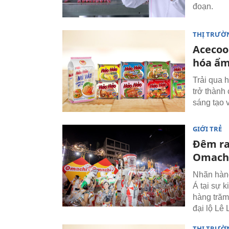
đoạn.
THỊ TRƯỜ
Acecoo
hóa ẩm
Trải qua 
trở thành
sáng tạo 
GIỚI TRẺ
Đêm ra
Omach
Nhãn hàn
Á tại sự 
hàng trăm
đại lộ Lê 
THỊ TRƯỜ