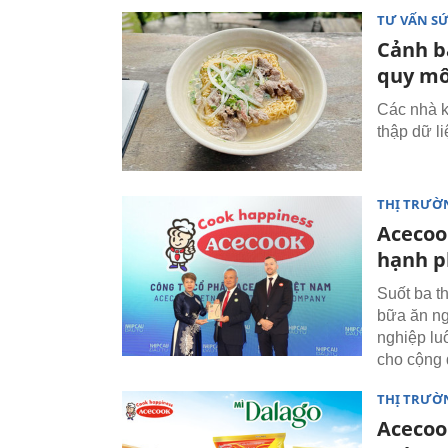
TƯ VẤN S
Cảnh b
quy mô
Các nhà k
thập dữ l
THỊ TRƯỜ
Acecoo
hạnh p
Suốt ba 
bữa ăn ng
nghiệp lu
cho cộng 
THỊ TRƯỜ
Acecoo