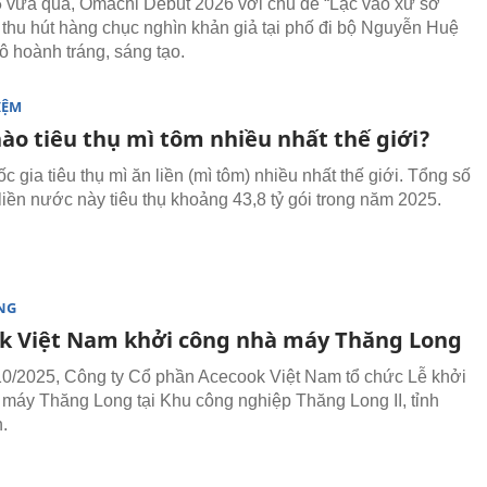
 vừa qua, Omachi Debut 2026 với chủ đề “Lạc vào xứ sở
thu hút hàng chục nghìn khản giả tại phố đi bộ Nguyễn Huệ
ô hoành tráng, sáng tạo.
IỆM
ào tiêu thụ mì tôm nhiều nhất thế giới?
c gia tiêu thụ mì ăn liền (mì tôm) nhiều nhất thế giới. Tổng số
 liền nước này tiêu thụ khoảng 43,8 tỷ gói trong năm 2025.
NG
k Việt Nam khởi công nhà máy Thăng Long
0/2025, Công ty Cổ phần Acecook Việt Nam tổ chức Lễ khởi
máy Thăng Long tại Khu công nghiệp Thăng Long II, tỉnh
.