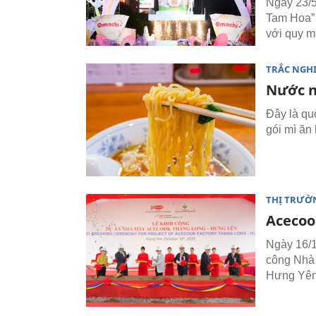
Ngày 23/5
Tam Hoa” 
với quy m
TRẮC NGH
Nước n
Đây là quố
gói mì ăn
THỊ TRƯỜ
Acecoo
Ngày 16/1
công Nhà 
Hưng Yên