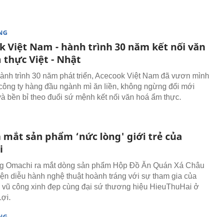
NG
k Việt Nam - hành trình 30 năm kết nối văn
 thực Việt - Nhật
hành trình 30 năm phát triển, Acecook Việt Nam đã vươn mình
 công ty hàng đầu ngành mì ăn liền, không ngừng đổi mới
và bền bỉ theo đuổi sứ mệnh kết nối văn hoá ẩm thực.
 mắt sản phẩm ‘nức lòng' giới trẻ của
i
g Omachi ra mắt dòng sản phẩm Hộp Đồ Ăn Quán Xá Châu
kiện diễu hành nghệ thuật hoành tráng với sự tham gia của
 vũ công xinh đẹp cùng đại sứ thương hiệu HieuThuHai ở
Lợi.
NG