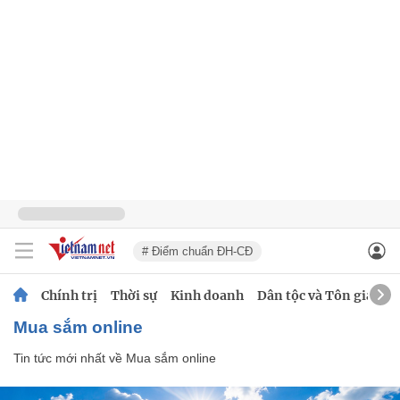
# Điểm chuẩn ĐH-CĐ
Chính trị
Thời sự
Kinh doanh
Dân tộc và Tôn giáo
Mua sắm online
Tin tức mới nhất về
Mua sắm online