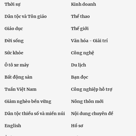
Thời sự
Kinh doanh
Dân tộc và Tôn giáo
Thể thao
Giáo dục
Thế giới
Đời sống
Văn hóa - Giải trí
Sức khỏe
Công nghệ
Ô tô xe máy
Du lịch
Bất động sản
Bạn đọc
Tuần Việt Nam
Công nghiệp hỗ trợ
Giảm nghèo bền vững
Nông thôn mới
Dân tộc thiểu số và miền núi
Nội dung chuyên đề
English
Hồ sơ