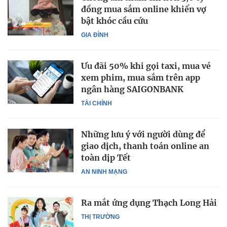
đồng mua sắm online khiến vợ
bật khóc cầu cứu
GIA ĐÌNH
Ưu đãi 50% khi gọi taxi, mua vé
xem phim, mua sắm trên app
ngân hàng SAIGONBANK
TÀI CHÍNH
Những lưu ý với người dùng để
giao dịch, thanh toán online an
toàn dịp Tết
AN NINH MẠNG
Ra mắt ứng dụng Thạch Long Hải
THỊ TRƯỜNG