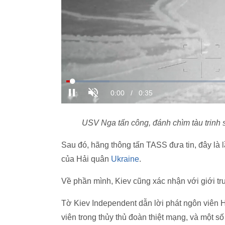
USV Nga tấn công, đánh chìm tàu ​​trin
Sau đó, hãng thông tấn TASS đưa tin, đây là l
của Hải quân
Ukraine
.
Về phần mình, Kiev cũng xác nhận với giới tru
Tờ Kiev Independent dẫn lời phát ngôn viên H
viên trong thủy thủ đoàn thiệt mạng, và một s