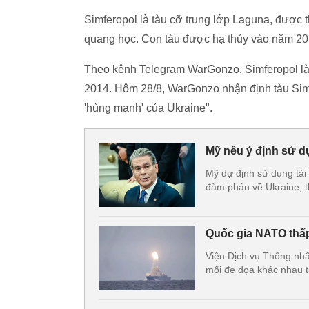
Simferopol là tàu cỡ trung lớp Laguna, được thi
quang học. Con tàu được hạ thủy vào năm 201
Theo kênh Telegram WarGonzo, Simferopol là 
2014. Hôm 28/8, WarGonzo nhận định tàu Simf
'hùng mạnh' của Ukraine".
Mỹ nêu ý định sử d
Mỹ dự định sử dụng tài
đàm phán về Ukraine, th
Quốc gia NATO thấp
Viện Dịch vụ Thống nhấ
mối đe dọa khác nhau t