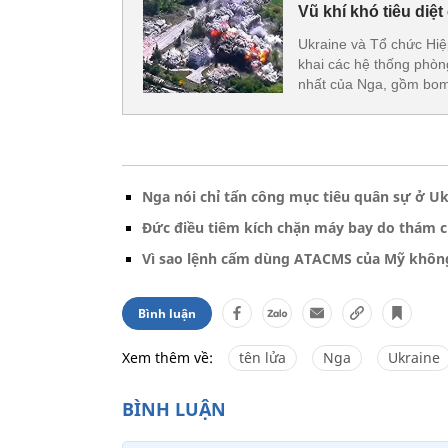
Vũ khí khó tiêu di
Ukraine và Tổ chức Hi
khai các hệ thống phòng
nhất của Nga, gồm bom
Nga nói chỉ tấn công mục tiêu quân sự ở Uk
Đức điều tiêm kích chặn máy bay do thám củ
Vì sao lệnh cấm dùng ATACMS của Mỹ không 
Bình luận
Xem thêm về:
tên lửa
Nga
Ukraine