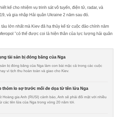
ết kế cho nhiệm vụ trinh sát vô tuyến, điện tử, radar, và
9, và gia nhập Hải quân Ukraine 2 năm sau đó.
tàu lớn nhất mà Kiev đã hạ thủy kể từ cuộc đảo chính năm
eropol "có thể được coi là hiện thân của lực lượng hải quân
ụng tài sản bị đóng băng của Nga
 sản bị đóng băng của Nga làm con bài mặc cả trong các cuộc
ay vì tịch thu hoàn toàn và giao cho Kiev.
 thỏm lo sợ trước mối đe dọa từ tên lửa Nga
t Hoàng gia Anh (RUSI) cảnh báo, Anh sẽ phải đối mặt với nhiều
ừ các tên lửa của Nga trong vòng 20 năm tới.