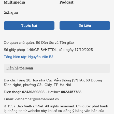
Multimedia
Podcast
24h qua
Tuyến bài
Sự kiện
Cơ quan chủ quản: Bộ Dân tộc và Tôn giáo
Số giấy phép: 146/GP-BVHTTDL, cấp ngày 17/10/2025
Tổng biên tập: Nguyễn Văn Bá
Liên hệ tòa soạn
Địa chỉ: Tầng 18, Toà nhà Cục Viễn thông (VNTA), 68 Dương
Đình Nghệ, phường Cầu Giấy, TP. Hà Nội.
Điện thoại:
02439369898
- Hotline:
0923457788
Email: vietnamnet@vietnamnet.vn
© 1997 Báo VietNamNet. All rights reserved. Chỉ được phát hành
lại thông tin từ website này khi có sự đồng ý bằng văn bản của