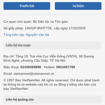
Tuyến bài
Sự kiện
Cơ quan chủ quản: Bộ Dân tộc và Tôn giáo
Số giấy phép: 146/GP-BVHTTDL, cấp ngày 17/10/2025
Tổng biên tập: Nguyễn Văn Bá
Liên hệ tòa soạn
Địa chỉ: Tầng 18, Toà nhà Cục Viễn thông (VNTA), 68 Dương
Đình Nghệ, phường Cầu Giấy, TP. Hà Nội.
Điện thoại:
02439369898
- Hotline:
0923457788
Email: vietnamnet@vietnamnet.vn
© 1997 Báo VietNamNet. All rights reserved. Chỉ được phát hành
lại thông tin từ website này khi có sự đồng ý bằng văn bản của
báo VietNamNet.
Liên hệ quảng cáo