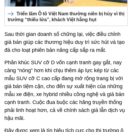
Triển lãm Ô tô Việt Nam thường niên bị hủy vì thị
trường “thiếu lửa”, khách Việt hẫng hụt
Sau thời gian doanh số chững lại, việc điều chỉnh
giá bán giúp các thương hiệu duy trì sức hút và tạo
đà cho loạt phiên bản nâng cấp sắp ra mắt.
Phân khúc SUV cỡ D vốn cạnh tranh gay gắt, nay
càng “nóng” hơn khi chịu thêm áp lực kép từ các
mẫu SUV cỡ C cao cấp đang mở rộng trang bị với
giá bán tiệm cận, cho đến sự xuất hiện của những
mẫu xe điện, xe hybrid nhiều công nghệ và giá bán
cạnh tranh. Cuộc đua buộc các hãng truyền thống
phải linh hoạt hơn, cả về chính sách giá lẫn dịch vụ
hậu mãi.
Đây được xem là tín hiệu tích cực cho thị trường ô