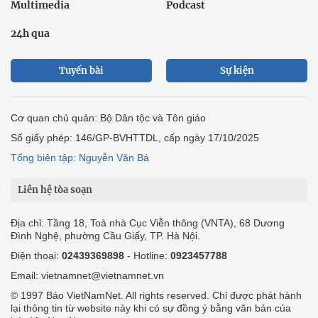
Multimedia
Podcast
24h qua
Tuyến bài
Sự kiện
Cơ quan chủ quản: Bộ Dân tộc và Tôn giáo
Số giấy phép: 146/GP-BVHTTDL, cấp ngày 17/10/2025
Tổng biên tập: Nguyễn Văn Bá
Liên hệ tòa soạn
Địa chỉ: Tầng 18, Toà nhà Cục Viễn thông (VNTA), 68 Dương
Đình Nghệ, phường Cầu Giấy, TP. Hà Nội.
Điện thoại:
02439369898
- Hotline:
0923457788
Email: vietnamnet@vietnamnet.vn
© 1997 Báo VietNamNet. All rights reserved. Chỉ được phát hành
lại thông tin từ website này khi có sự đồng ý bằng văn bản của