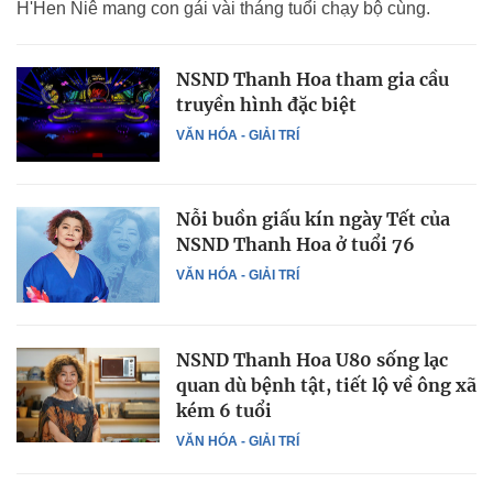
H'Hen Niê mang con gái vài tháng tuổi chạy bộ cùng.
NSND Thanh Hoa tham gia cầu
truyền hình đặc biệt
VĂN HÓA - GIẢI TRÍ
Nỗi buồn giấu kín ngày Tết của
NSND Thanh Hoa ở tuổi 76
VĂN HÓA - GIẢI TRÍ
NSND Thanh Hoa U80 sống lạc
quan dù bệnh tật, tiết lộ về ông xã
kém 6 tuổi
VĂN HÓA - GIẢI TRÍ