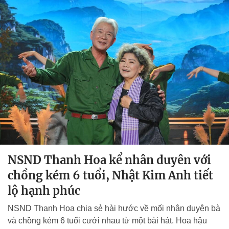
NSND Thanh Hoa kể nhân duyên với
chồng kém 6 tuổi, Nhật Kim Anh tiết
lộ hạnh phúc
NSND Thanh Hoa chia sẻ hài hước về mối nhân duyên bà
và chồng kém 6 tuổi cưới nhau từ một bài hát. Hoa hậu